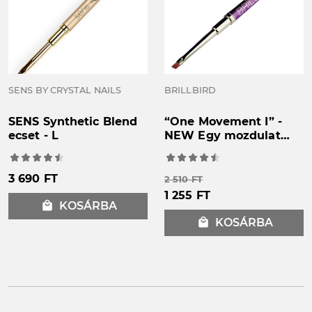
SENS BY CRYSTAL NAILS
BRILLBIRD
SENS Synthetic Blend
“One Movement I” -
ecset - L
NEW Egy mozdulat
ecset "Ferde végű"
3 690 FT
2 510 FT
1 255 FT
local_mall
KOSÁRBA
local_mall
KOSÁRBA