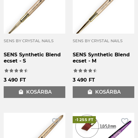
SENS BY CRYSTAL NAILS
SENS BY CRYSTAL NAILS
SENS Synthetic Blend
SENS Synthetic Blend
ecset - S
ecset - M
3 490 FT
3 490 FT
local_mall
KOSÁRBA
local_mall
KOSÁRBA
favorite_border
favorite_border
-1 255 FT