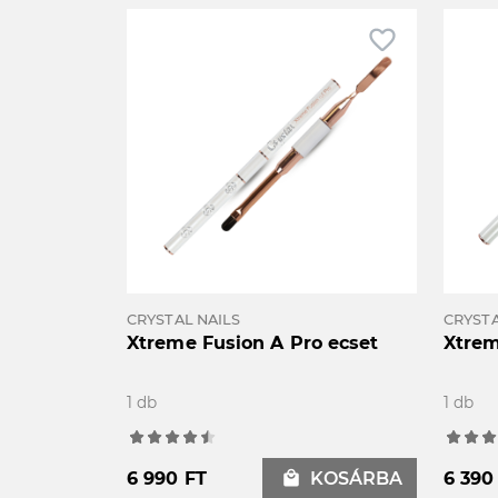
favorite_border
CRYSTAL NAILS
CRYSTA
Xtreme Fusion A Pro ecset
Xtrem
1 db
1 db
6 990 FT
local_mall
KOSÁRBA
6 390