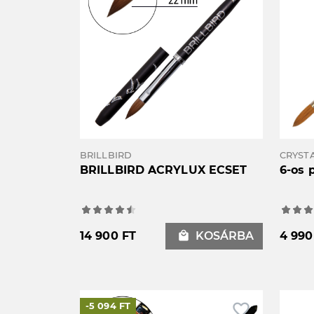
BRILLBIRD
CRYSTA
BRILLBIRD ACRYLUX ECSET
6-os 
14 900 FT
local_mall
KOSÁRBA
4 990
favorite_border
-5 094 FT