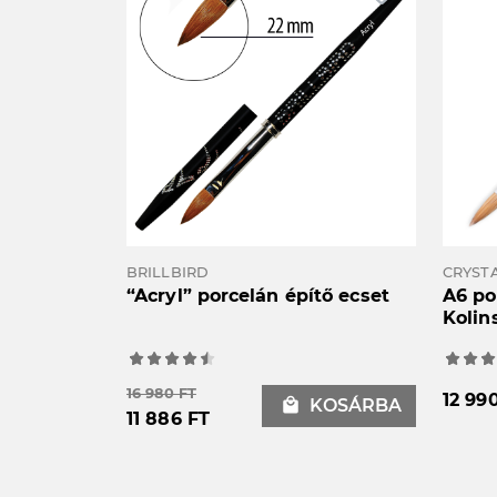
BRILLBIRD
CRYSTA
“Acryl” porcelán építő ecset
A6 po
Kolin
16 980 FT
12 99
local_mall
KOSÁRBA
11 886 FT