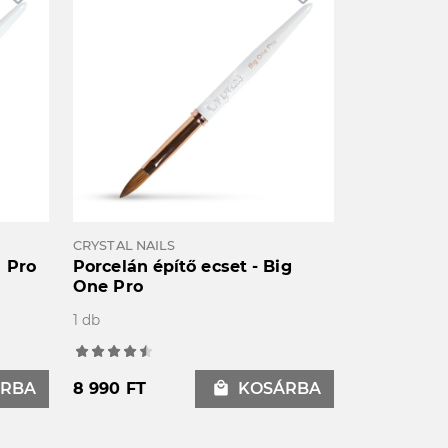
CRYSTAL NAILS
8 Pro
Porcelán építő ecset - Big
One Pro
1 db
RBA
8 990 FT
local_mall
KOSÁRBA