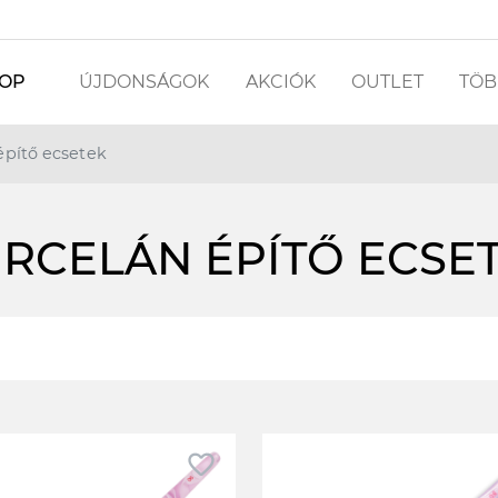
OP
ÚJDONSÁGOK
AKCIÓK
OUTLET
TÖBB
építő ecsetek
RCELÁN ÉPÍTŐ ECSE
favorite_border