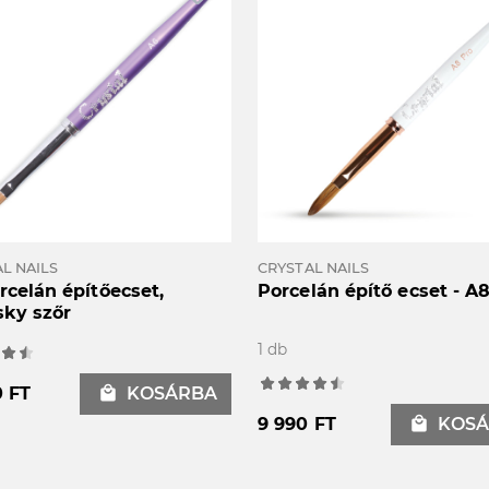
L NAILS
CRYSTAL NAILS
rcelán építőecset,
Porcelán építő ecset - A
sky szőr
1 db
0 FT
local_mall
KOSÁRBA
9 990 FT
local_mall
KOSÁ