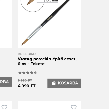
BRILLBIRD
Vastag porcelán építő ecset,
6-os - Fekete
9 980 FT
RBA
local_mall
KOSÁRBA
4 990 FT
favorite_border
favorite_border