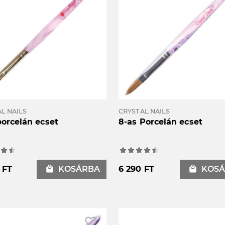
L NAILS
CRYSTAL NAILS
porcelán ecset
8-as Porcelán ecset
 FT
local_mall
KOSÁRBA
6 290 FT
local_mall
KOSÁ
favorite_border