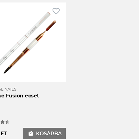
favorite_border
L NAILS
e Fusion ecset
 FT
local_mall
KOSÁRBA