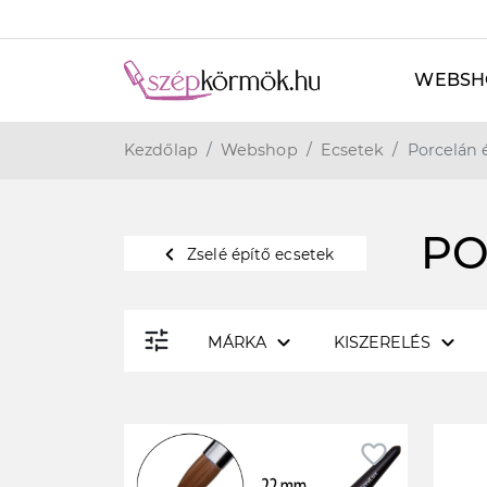
WEBSH
Kezdőlap
Webshop
Ecsetek
Porcelán 
PO
navigate_before
Zselé építő ecsetek
tune
expand_more
expand_more
MÁRKA
KISZERELÉS
favorite_border