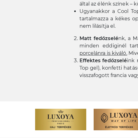
által az élénk színek – 
Ugyanakkor a Cool Top
tartalmazza a kékes opt
nem lilásítja el.
Matt fedőzselé
nk, a M
minden eddiginél tar
porcelánra is kiváló.
Mive
Effektes fedőzselé
ink 
Top gel), konfetti hatás
visszafogott francia v