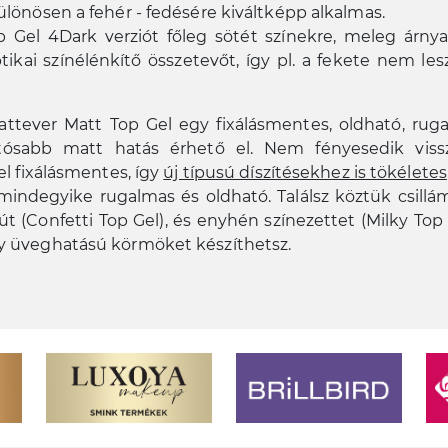
különösen a fehér - fedésére kiváltképp alkalmas.
 Gel 4Dark verziót főleg sötét színekre, meleg árnya
ikai színélénkítő összetevőt, így pl. a fekete nem les
attever Matt Top Gel egy fixálásmentes, oldható, rug
tósabb matt hatás érhető el. Nem fényesedik vis
l fixálásmentes, így
új típusú díszítésekhez is tökéletes
mindegyike rugalmas és oldható. Találsz köztük csillá
út (Confetti Top Gel), és enyhén színezettet (Milky Top 
agy üveghatású körmöket készíthetsz.