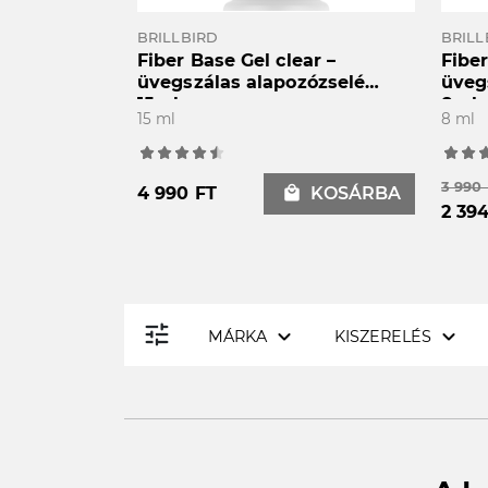
BRILLBIRD
BRILL
Fiber Base Gel clear –
Fiber
üvegszálas alapozózselé
üveg
15ml
8ml
15 ml
8 ml
3 990
4 990 FT
local_mall
KOSÁRBA
2 39
tune
expand_more
expand_more
MÁRKA
KISZERELÉS