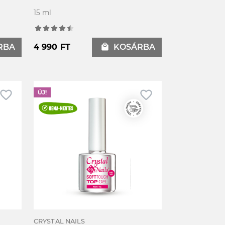
15 ml
RBA
4 990 FT
local_mall
KOSÁRBA
avorite_border
favorite_border
ÚJ!
CRYSTAL NAILS