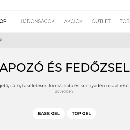
OP
ÚJDONSÁGOK
AKCIÓK
OUTLET
TÖBB
ék
APOZÓ ÉS FEDŐZSE
ető, sűrű, tökéletesen formázható és könnyedén reszelhető 
Bővebben...
BASE GEL
TOP GEL