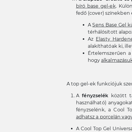
bíró base gel-ek
. Külö
fedő (cover) színekben 
A
Sens Base Gel k
térhálósított alapo
Az
Elasty Harden
alakíthatóak ki, ill
Értelemszerűen a 
hogy
alkalmazásuk
A top gel-ek funkciójuk sze
A
fényzselék
között ta
használható) anyagokat,
fényzselénk, a Cool T
adhatsz a porcelán vagy
A Cool Top Gel Universal