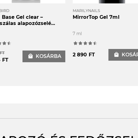
BIRD
MARILYNAILS
 Base Gel clear –
MirrorTop Gel 7ml
szálas alapozózselé
7 ml
 FT
2 890 FT
local_mall
KOSÁ
local_mall
KOSÁRBA
4 FT