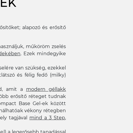
LÉK
sítőket; alapozó és erősítő
asználjuk, műköröm zselés
rdekében
. Ezek mindegyike
selére van szükség, ezekkel
látszó és félig fedő (milky)
ád, amit a
modern géllakk
lóbb erősítő réteget tudnak
Compact Base Gel-ek között
asználhatóak vékony rétegben
ely tagjával
mind a 3 Step,
gel)
a legerősebb tapadással