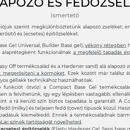
APOZÓ ÉS FEDŐZSE
ismertető
iójuk szerint megkülönböztetünk alapozó zseléket; erő
erősítő és (ecsetes) építőzseléket.
ase Gel Universal, Builder Base gel),
vékony rétegben
h
én alaprétegként funkcionálnak
a megfelelő tapadás é
asy Off termékcsalád és a Hardener sand) alá alapozó z
t megerősíteni a körmöket
. Ezek között már találsz át
yos géllakk technikához használhatóak.
ő
funkciót ötvözi a Compact Base Gel termékcsal
en is felvihetünk, így egy lépésben vastagabb, ellenál
nt a rá kerülő szín biztos tapadása is garantált. A 
ig fedő (milky) és teljesen fedő (cover) típusok közül. H
 tapadásuk kiemelkedő. Ennek a termékcsaládnak bárm
Lac színek tartósságát növelheted
.
(ecsetes) építőzselék
(Elasty Hardener Gel, Sens base 