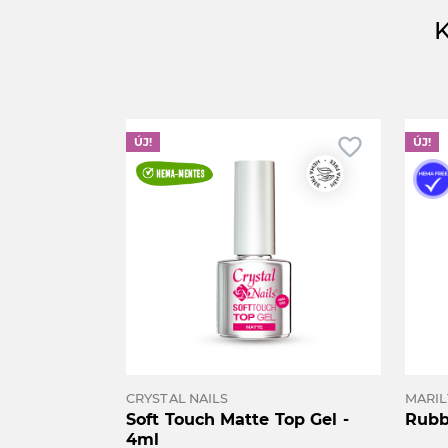
favorite_border
ÚJ!
ÚJ!
CRYSTAL NAILS
MARIL
Soft Touch Matte Top Gel -
Rubb
4ml