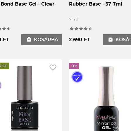
iBond Base Gel - Clear
Rubber Base - 37 7ml
7 ml
0 FT
local_mall
KOSÁRBA
2 690 FT
local_mall
KOSÁ
favorite_border
f
6 FT
ÚJ!