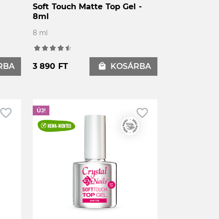
Soft Touch Matte Top Gel -
8ml
8 ml
RBA
3 890 FT
local_mall
KOSÁRBA
avorite_border
favorite_border
ÚJ!