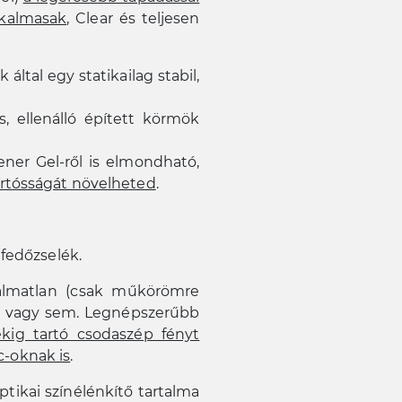
lkalmasak
, Clear és teljesen
k által egy statikailag stabil,
, ellenálló épített körmök
ener Gel-ről is elmondható,
artósságát növelheted
.
 fedőzselék.
galmatlan (csak műkörömre
lást vagy sem. Legnépszerűbb
ekig tartó csodaszép fényt
c-oknak is
.
optikai színélénkítő tartalma