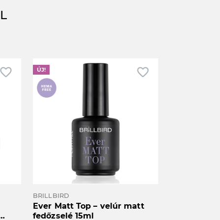
L
avorite_border
favorite_border
ÚJ!
BRILLBIRD
Ever Matt Top – velúr matt
fedőzselé 15ml