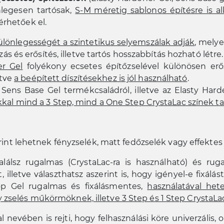
nlegesen tartósak,
S-M méretig sablonos építésre is a
érhetőek el.
ülönlegességét a szintetikus selyemszálak adják
, melye
zás és erősítés, illetve tartós hosszabbítás hozható létre.
er Gel
folyékony ecsetes építőzselével különösen erős
etve
a beépített díszítésekhez is jól használható
.
Sens Base Gel termékcsaládról, illetve az Elasty Hard
kal mind a 3 Step, mind a One Step CrystaLac színek t
rint lehetnek fényzselék, matt fedőzselék vagy effektes
lálsz rugalmas (CrystaLac-ra is használható) és ru
 illetve választhatsz aszerint is, hogy igényel-e fixá
op Gel rugalmas és fixálásmentes,
használatával het
 zselés műkörmöknek, illetve 3 Step és 1 Step CrystaLa
 nevében is rejti, hogy felhasználási köre univerzális, 