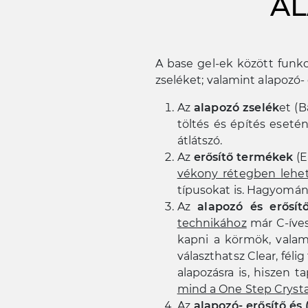
AL
A base gel-ek között funkc
zseléket; valamint alapozó- 
Az
alapozó zselék
et (B
töltés és építés eset
átlátszó.
Az
erősítő termékek
(E
vékony rétegben lehe
típusokat is. Hagyomán
Az
alapozó és erősít
technikához
már C-íves
kapni a körmök, valami
választhatsz Clear, fél
alapozásra is, hiszen
mind a One Step Crysta
Az
alapozó- erősítő és 