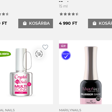
15ml
15 ml
0 FT
local_mall
KOSÁRBA
4 990 FT
local_mall
KOSÁ
favorite_border
f
ÚJ!
AL NAILS
MARILYNAILS