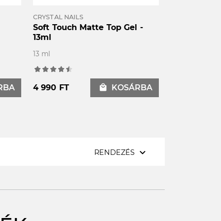
CRYSTAL NAILS
Soft Touch Matte Top Gel -
13ml
13 ml
RBA
4 990 FT
local_mall
KOSÁRBA
expand_more
RENDEZÉS