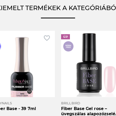
KIEMELT TERMÉKEK A KATEGÓRIÁBÓ
favorite_border
f
ÚJ!
YNAILS
BRILLBIRD
er Base - 39 7ml
Fiber Base Gel rose –
üvegszálas alapozózselé