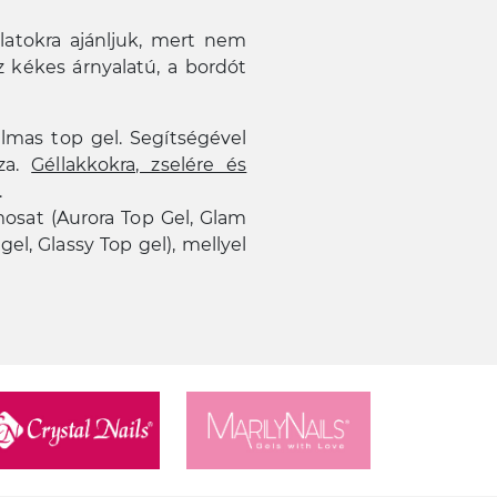
latokra ajánljuk, mert nem
z kékes árnyalatú, a bordót
almas top gel. Segítségével
sza.
Géllakkokra, zselére és
.
mosat (Aurora Top Gel, Glam
gel, Glassy Top gel), mellyel