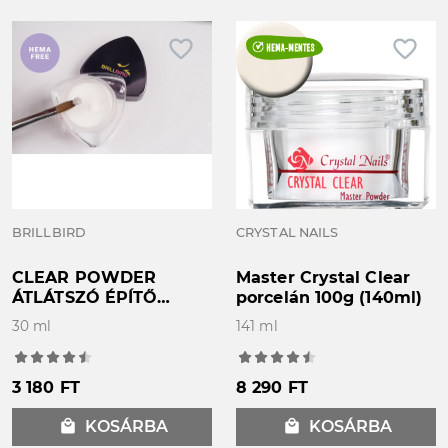
favorite_border
favorite_border
BRILLBIRD
CRYSTAL NAILS
CLEAR POWDER
Master Crystal Clear
ÁTLÁTSZÓ ÉPÍTŐ
porcelán 100g (140ml)
PORCELÁN POR 30ml
30 ml
141 ml
3 180 FT
8 290 FT
local_mall
KOSÁRBA
local_mall
KOSÁRBA