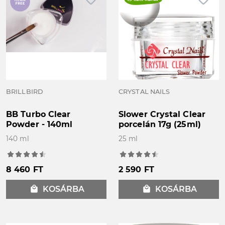
BRILLBIRD
CRYSTAL NAILS
BB Turbo Clear
Slower Crystal Clear
Powder - 140ml
porcelán 17g (25ml)
140 ml
25 ml
8 460 FT
2 590 FT
local_mall
KOSÁRBA
local_mall
KOSÁRBA