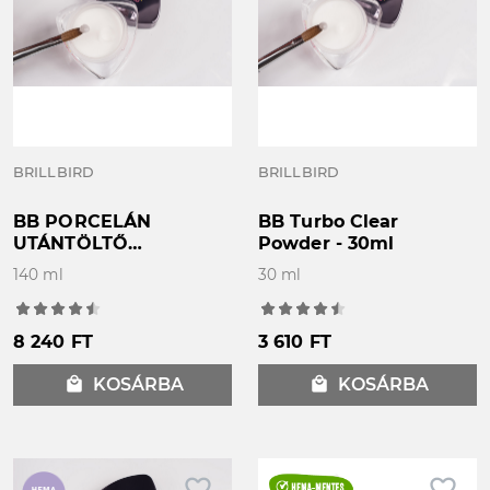
BRILLBIRD
BRILLBIRD
BB PORCELÁN
BB Turbo Clear
UTÁNTÖLTŐ
Powder - 30ml
"Clear"140ml
140 ml
30 ml
8 240 FT
3 610 FT
local_mall
KOSÁRBA
local_mall
KOSÁRBA
favorite_border
favorite_border