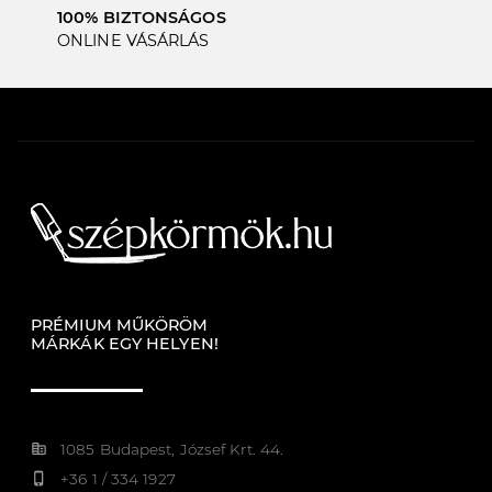
100% BIZTONSÁGOS
ONLINE VÁSÁRLÁS
PRÉMIUM MŰKÖRÖM
MÁRKÁK EGY HELYEN!
corporate_fare
1085 Budapest, József Krt. 44.
phone_iphone
+36 1 / 334 1927