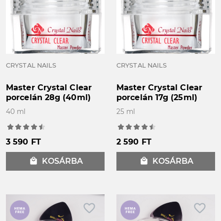
CRYSTAL NAILS
CRYSTAL NAILS
Master Crystal Clear
Master Crystal Clear
porcelán 28g (40ml)
porcelán 17g (25ml)
40 ml
25 ml
3 590 FT
2 590 FT
local_mall
KOSÁRBA
local_mall
KOSÁRBA
favorite_border
favorite_border