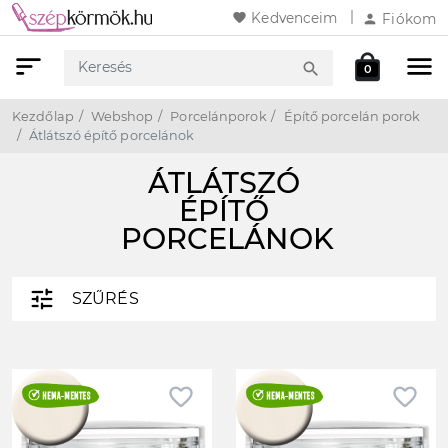
favorite
Kedvenceim
person
Fiókom
sort
menu
local_mall
search
0
Keresés
Webshop
Kosár
Kezdőlap
Webshop
Porcelánporok
Építő porcelán porok
Átlátszó építő porcelánok
ÁTLÁTSZÓ
ÉPÍTŐ
PORCELÁNOK
tune
SZŰRÉS
favorite_border
favorite_border