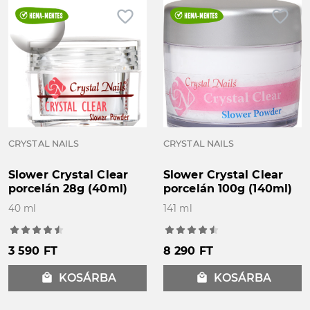
favorite_border
favorite_border
CRYSTAL NAILS
CRYSTAL NAILS
Slower Crystal Clear
Slower Crystal Clear
porcelán 28g (40ml)
porcelán 100g (140ml)
40 ml
141 ml
3 590 FT
8 290 FT
local_mall
KOSÁRBA
local_mall
KOSÁRBA