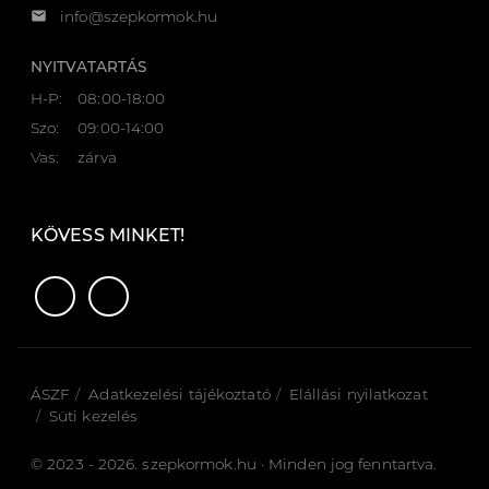
email
info@szepkormok.hu
NYITVATARTÁS
H-P:
08:00-18:00
Szo:
09:00-14:00
Vas:
zárva
KÖVESS MINKET!
ÁSZF
Adatkezelési tájékoztató
Elállási nyilatkozat
Süti kezelés
© 2023 - 2026. szepkormok.hu · Minden jog fenntartva.