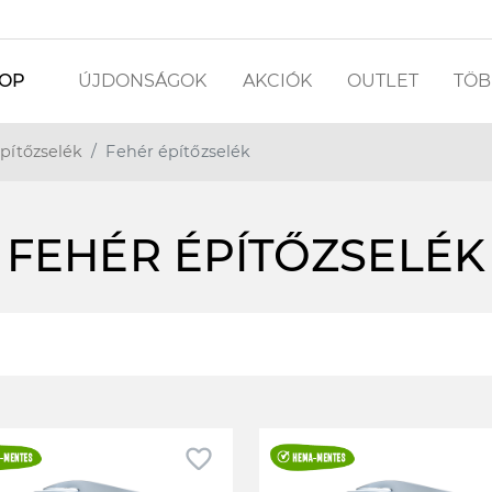
OP
ÚJDONSÁGOK
AKCIÓK
OUTLET
TÖBB
pítőzselék
Fehér építőzselék
FEHÉR ÉPÍTŐZSELÉK
favorite_border