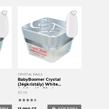
favorite_border
favorite_border
CRYSTAL NAILS
BabyBoomer Crystal
(Jégkristály) White
építőzselé - 50ml
50 ml