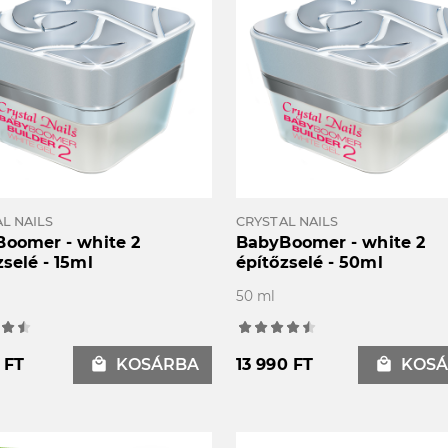
L NAILS
CRYSTAL NAILS
oomer - white 2
BabyBoomer - white 2
zselé - 15ml
építőzselé - 50ml
50 ml
 FT
local_mall
KOSÁRBA
13 990 FT
local_mall
KOSÁ