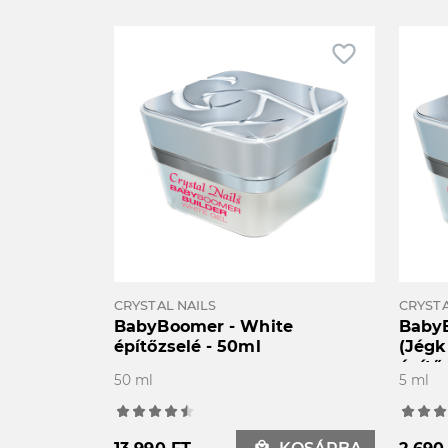
favorite_border
CRYSTAL NAILS
CRYSTA
BabyBoomer - White
BabyB
építőzselé - 50ml
(Jégk
építő
50 ml
5 ml