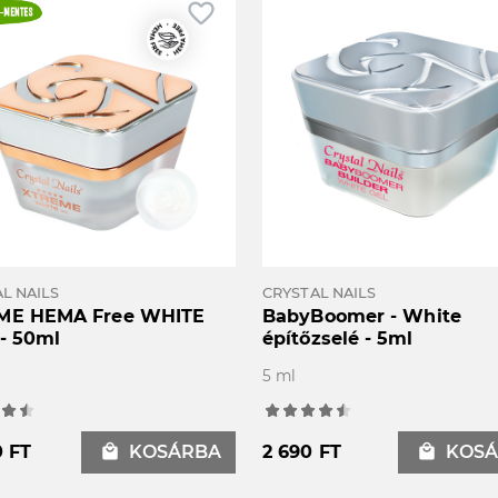
favorite_border
L NAILS
CRYSTAL NAILS
ME HEMA Free WHITE
BabyBoomer - White
 - 50ml
építőzselé - 5ml
5 ml
0 FT
local_mall
KOSÁRBA
2 690 FT
local_mall
KOSÁ