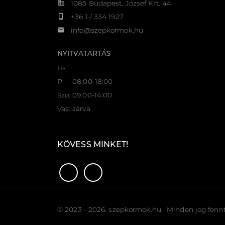
corporate_fare
1085 Budapest, József Krt. 44.
phone_iphone
+36 1 / 334 1927
email
info@szepkormok.hu
NYITVATARTÁS
H-
P:
08:00-18:00
Szo:
09:00-14:00
Vas:
zárva
KÖVESS MINKET!
© 2023 - 2026. szepkormok.hu · Minden jog fennt