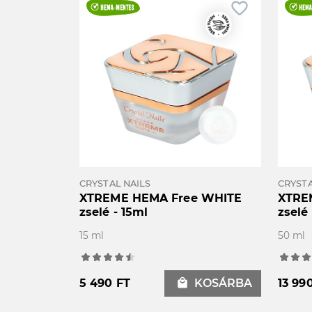
favorite_border
CRYSTAL NAILS
CRYSTA
XTREME HEMA Free WHITE
XTRE
zselé - 15ml
zselé
15 ml
50 ml
5 490 FT
local_mall
KOSÁRBA
13 99