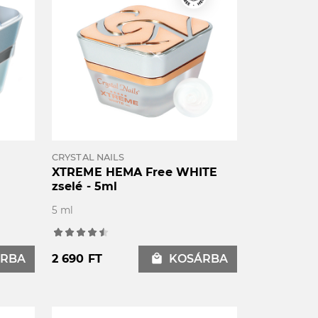
CRYSTAL NAILS
XTREME HEMA Free WHITE
zselé - 5ml
5 ml
RBA
2 690 FT
local_mall
KOSÁRBA