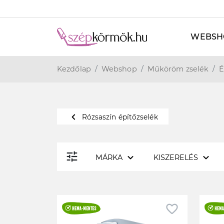
WEBSH
Kezdőlap
Webshop
Műköröm zselék
É
navigate_before
Rózsaszín építőzselék
tune
expand_more
expand_more
MÁRKA
KISZERELÉS
favorite_border