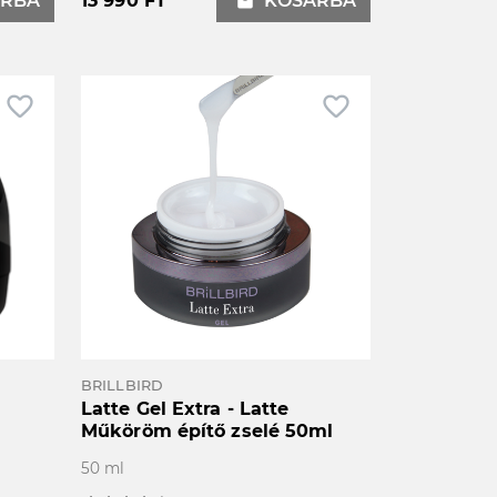
RBA
13 990 FT
local_mall
KOSÁRBA
favorite_border
favorite_border
BRILLBIRD
Latte Gel Extra - Latte
Műköröm építő zselé 50ml
50 ml