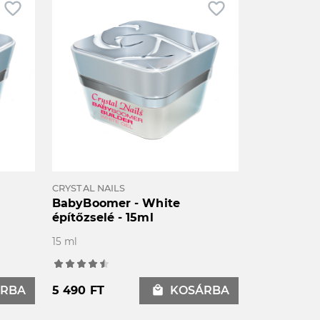
favorite_border
favorite_border
CRYSTAL NAILS
BabyBoomer - White
építőzselé - 15ml
15 ml
RBA
5 490 FT
local_mall
KOSÁRBA