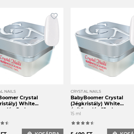
favorite_border
L NAILS
CRYSTAL NAILS
oomer Crystal
BabyBoomer Crystal
ristály) White
(Jégkristály) White
zselé - 5ml
építőzselé - 15ml
15 ml