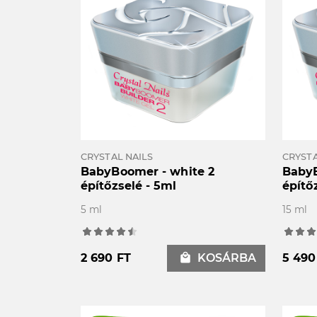
CRYSTAL NAILS
CRYSTA
BabyBoomer - white 2
BabyB
építőzselé - 5ml
építő
5 ml
15 ml
2 690 FT
local_mall
KOSÁRBA
5 490