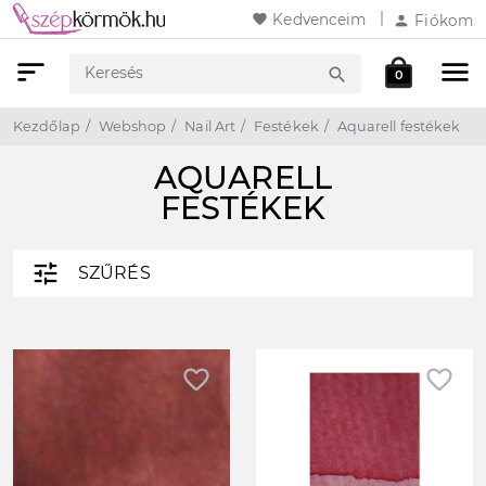
favorite
Kedvenceim
person
Fiókom
sort
menu
local_mall
search
0
Keresés
Webshop
Kosár
Kezdőlap
Webshop
Nail Art
Festékek
Aquarell festékek
AQUARELL
FESTÉKEK
tune
SZŰRÉS
favorite_border
favorite_border