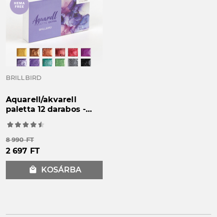
BRILLBIRD
Aquarell/akvarell
paletta 12 darabos -
EXTRA - fémes hatású
akvarell festék
8 990 FT
2 697 FT
local_mall
KOSÁRBA