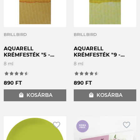
BRILLBIRD
BRILLBIRD
AQUARELL
AQUARELL
KRÉMFESTÉK "5 -
KRÉMFESTÉK "9 -
Napsárga" 8ml
Citrom" 8ml
8 ml
8 ml
890 FT
890 FT
local_mall
KOSÁRBA
local_mall
KOSÁRBA
favorite_border
favorite_border