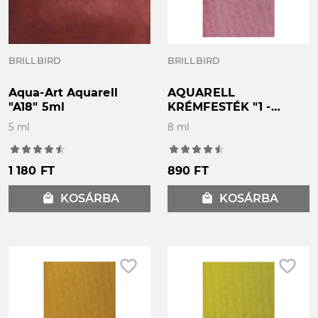
BRILLBIRD
BRILLBIRD
Aqua-Art Aquarell
AQUARELL
"A18" 5ml
KRÉMFESTÉK "1 -
Vörös" 8ml
5 ml
8 ml
1 180 FT
890 FT
local_mall
KOSÁRBA
local_mall
KOSÁRBA
favorite_border
favorite_border