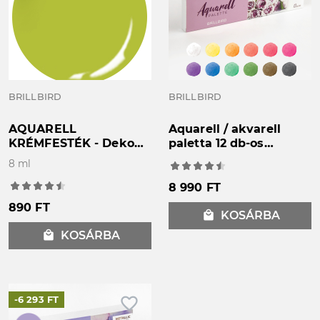
BRILLBIRD
BRILLBIRD
AQUARELL
Aquarell / akvarell
KRÉMFESTÉK - Dekor
paletta 12 db-os
"36" 8ml
akvarell festék
8 ml
8 990 FT
890 FT
local_mall
KOSÁRBA
local_mall
KOSÁRBA
favorite_border
-6 293 FT