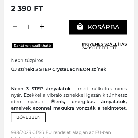
2 390 FT
add
local_mall
remove
KOSÁRBA
INGYENES SZÁLLÍTÁS
Raktáron, szállítható
24 990 FT FELETT
Neon tűzpiros
ÚJ színek! 3 STEP CrystaLac NEON színek
Neon 3 STEP árnyalatok
– mert nélkülük nincs
nyár. Ezekkel a vibráló színekkel igazán kitűnhetsz
idén nyáron!
Élénk, energikus árnyalatok,
amelyek azonnal magukra vonzzák a tekintetet.
Tökéletes választás, ha friss, trendi és igazán
BŐVEBBEN
feltűnő körmöket szeretnél a nyári szezonra. Ez
nem a visszafogottságról szól, hanem a merész,
988/2023 GPSR EU rendelet alapján az EU-ban
energikus nyári vibe-ról.