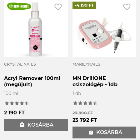
favorite_border
favorite_border
-4 199 FT
CRYSTAL NAILS
MARILYNAILS
Acryl Remover 100ml
MN DrillONE
(megújult)
csiszológép - 1db
100 ml
1 db
2 190 FT
27 990 FT
23 792 FT
local_mall
KOSÁRBA
local_mall
KOSÁRBA