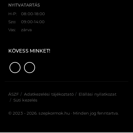
NYITVATARTÁS
H-P:
08:00-18:00
Szo:
09:00-14:00
Vas:
zárva
KÖVESS MINKET!
ÁSZF
Adatkezelési tájékoztató
Elállási nyilatkozat
Süti kezelés
© 2023 - 2026. szepkormok.hu · Minden jog fenntartva.