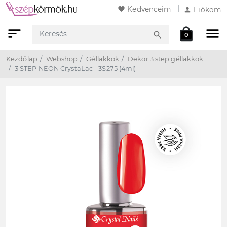
favorite
Kedvenceim
person
Fiókom
sort
menu
local_mall
search
0
Keresés
Webshop
Kosár
Kezdőlap
Webshop
Géllakkok
Dekor 3 step géllakkok
3 STEP NEON CrystaLac - 3S275 (4ml)