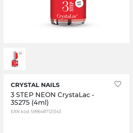
favorite_border
CRYSTAL NAILS
3 STEP NEON CrystaLac -
3S275 (4ml)
EAN kód: 5996487121343