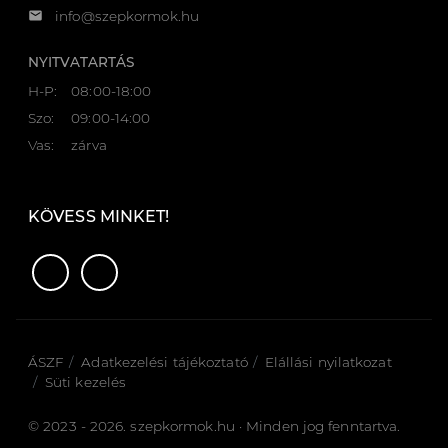
email
info@szepkormok.hu
NYITVATARTÁS
H-P:
08:00-18:00
Szo:
09:00-14:00
Vas:
zárva
KÖVESS MINKET!
ÁSZF
Adatkezelési tájékoztató
Elállási nyilatkozat
Süti kezelés
© 2023 - 2026. szepkormok.hu · Minden jog fenntartva.