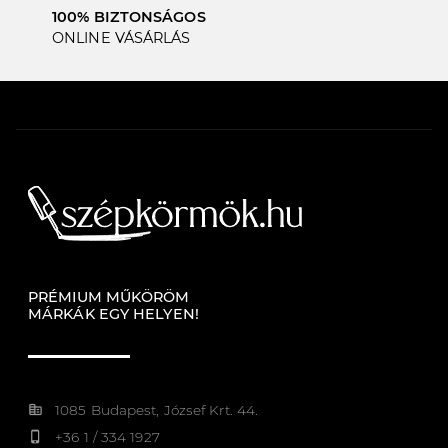
100% BIZTONSÁGOS
ONLINE VÁSÁRLÁS
PRÉMIUM MŰKÖRÖM
MÁRKÁK EGY HELYEN!
corporate_fare
1085 Budapest, József Krt. 44.
phone_iphone
+36 1 / 334 1927