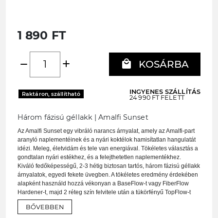
1 890 FT
add
local_mall
remove
KOSÁRBA
INGYENES SZÁLLÍTÁS
Raktáron, szállítható
24 990 FT FELETT
Három fázisú géllakk | Amalfi Sunset
Az Amalfi Sunset egy vibráló narancs árnyalat, amely az Amalfi-part
aranyló naplementéinek és a nyári koktélok hamisítatlan hangulatát
idézi. Meleg, életvidám és tele van energiával. Tökéletes választás a
gondtalan nyári estékhez, és a felejthetetlen naplementékhez.
Kiváló fedőképességű, 2-3 hétig biztosan tartós, három fázisú géllakk
árnyalatok, egyedi fekete üvegben. A tökéletes eredmény érdekében
alapként használd hozzá vékonyan a
BaseFlow-t vagy
FiberFlow
Hardener-t, majd 2 réteg szín felvitele után a tükörfényű
TopFlow-t
vagy
TopFlow Free-t. Ha pedig matt hatást szeretnél elérni, fedd
Matt
BŐVEBBEN
TopFlow Free-vel.