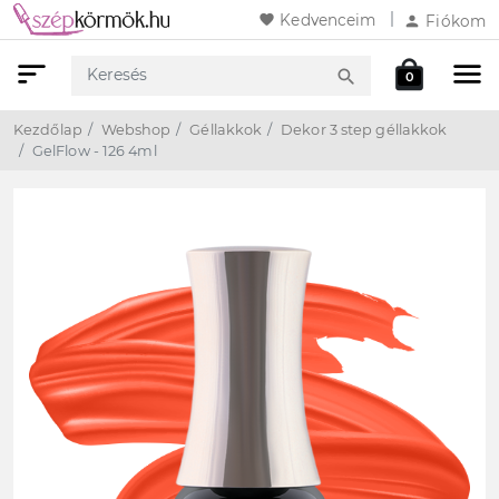
favorite
Kedvenceim
person
Fiókom
sort
menu
local_mall
search
0
Keresés
Webshop
Kosár
Kezdőlap
Webshop
Géllakkok
Dekor 3 step géllakkok
GelFlow - 126 4ml