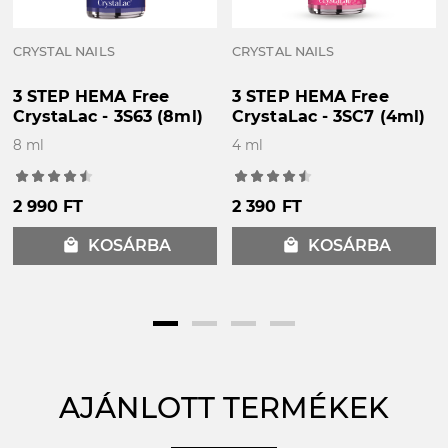
CRYSTAL NAILS
CRYSTAL NAILS
3 STEP HEMA Free
3 STEP HEMA Free
CrystaLac - 3S63 (8ml)
CrystaLac - 3SC7 (4ml)
8 ml
4 ml
2 990 FT
2 390 FT
local_mall
KOSÁRBA
local_mall
KOSÁRBA
AJÁNLOTT TERMÉKEK