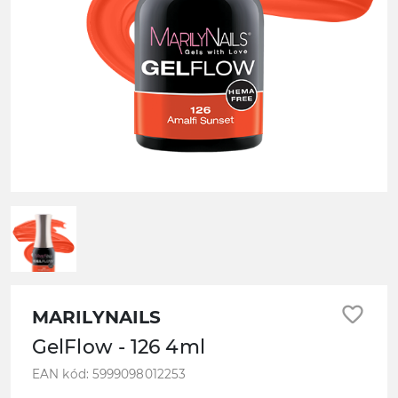
favorite_border
MARILYNAILS
GelFlow - 126 4ml
EAN kód: 5999098012253