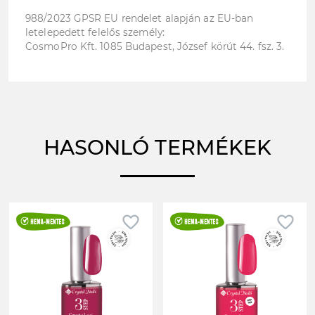
TopFlow Free-vel.
Kötési idő:
988/2023 GPSR EU rendelet alapján az EU-ban
UV lámpában: 2-3 perc
letelepedett felelős személy:
LED lámpában: 1 perc
CosmoPro Kft. 1085 Budapest, József körút 44. fsz. 3.
Di-HEMA és HEMA összetevőktől mentes.
A különböző monitorbeállítások miatt a képen látott és a valós szín
eltérhet egymástól.
HASONLÓ TERMÉKEK
favorite_border
favorite_border