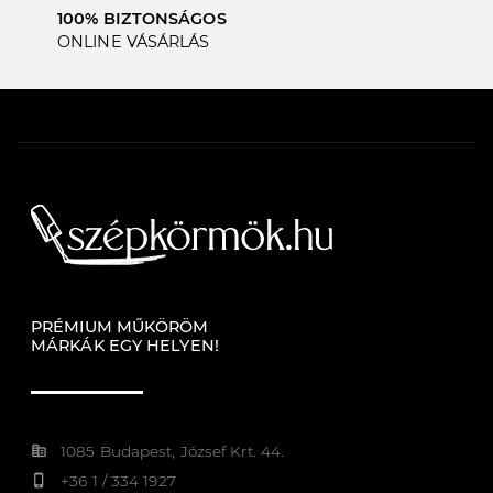
100% BIZTONSÁGOS
ONLINE VÁSÁRLÁS
PRÉMIUM MŰKÖRÖM
MÁRKÁK EGY HELYEN!
corporate_fare
1085 Budapest, József Krt. 44.
phone_iphone
+36 1 / 334 1927