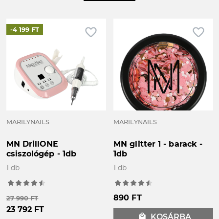
favorite_border
favorite_border
-4 199 FT
MARILYNAILS
MARILYNAILS
MN DrillONE
MN glitter 1 - barack -
csiszológép - 1db
1db
1 db
1 db
890 FT
27 990 FT
23 792 FT
local_mall
KOSÁRBA