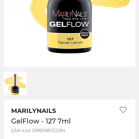
favorite_border
MARILYNAILS
GelFlow - 127 7ml
EAN kód: 5999098012284