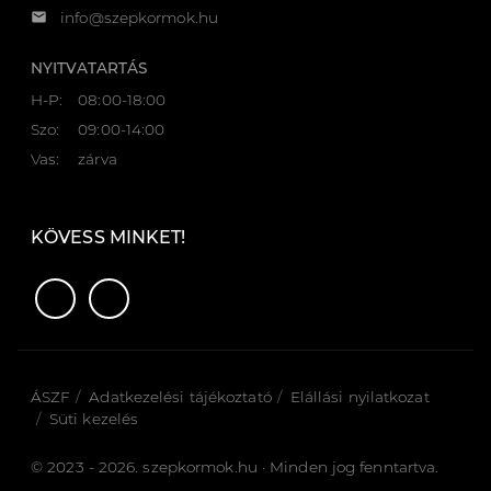
email
info@szepkormok.hu
NYITVATARTÁS
H-P:
08:00-18:00
Szo:
09:00-14:00
Vas:
zárva
KÖVESS MINKET!
ÁSZF
Adatkezelési tájékoztató
Elállási nyilatkozat
Süti kezelés
© 2023 - 2026. szepkormok.hu · Minden jog fenntartva.