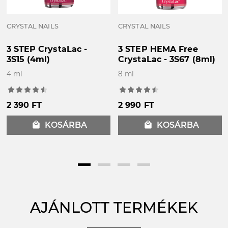
CRYSTAL NAILS
CRYSTAL NAILS
3 STEP CrystaLac -
3 STEP HEMA Free
3S15 (4ml)
CrystaLac - 3S67 (8ml)
4 ml
8 ml
2 390 FT
2 990 FT
local_mall
KOSÁRBA
local_mall
KOSÁRBA
AJÁNLOTT TERMÉKEK