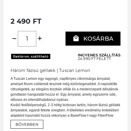
2 490 FT
add
local_mall
remove
KOSÁRBA
INGYENES SZÁLLÍTÁS
Raktáron, szállítható
24 990 FT FELETT
Három fázisú géllakk | Tuscan Lemon
A Tuscan Lemon egy ragyogó, napfényes citromsárga árnyalat,
amelyet finom csillámok tesznek még különlegesebbé. A napsütötte
citrusligetek, az elegáns toszkán villák és a medenceparti délutánok
gondtalan hangulatát hozza el. Egy árnyalat, amely egyszerre üde,
stílusos és ellenállhatatlanul nyárias.
Kiváló fedőképességű, 2-3 hétig biztosan tartós, három fázisú géllakk
árnyalatok, egyedi fekete üvegben. A tökéletes eredmény érdekében
alapként használd hozzá vékonyan a
BaseFlow-t vagy
FiberFlow
Hardener-t, majd 2 réteg szín felvitele után a tükörfényű
TopFlow-t
BŐVEBBEN
vagy
TopFlow Free-t. Ha pedig matt hatást szeretnél elérni, fedd
Matt