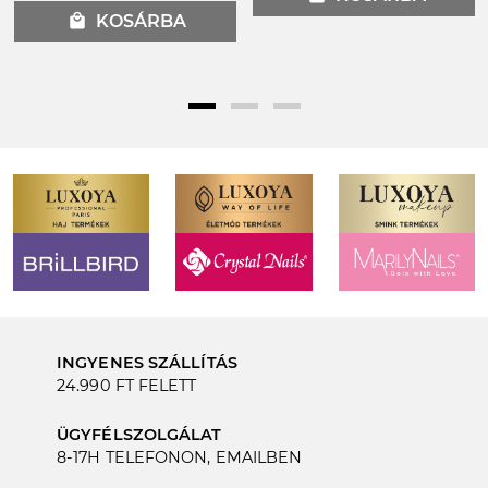
local_mall
KOSÁRBA
INGYENES SZÁLLÍTÁS
24.990 FT FELETT
ÜGYFÉLSZOLGÁLAT
8-17H TELEFONON, EMAILBEN