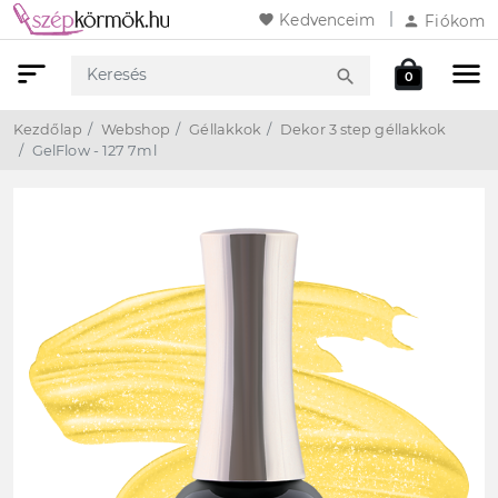
favorite
Kedvenceim
person
Fiókom
sort
menu
local_mall
search
0
Keresés
Webshop
Kosár
Kezdőlap
Webshop
Géllakkok
Dekor 3 step géllakkok
GelFlow - 127 7ml