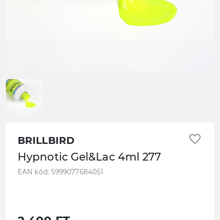
favorite_border
BRILLBIRD
Hypnotic Gel&Lac 4ml 277
EAN kód: 5999077684051