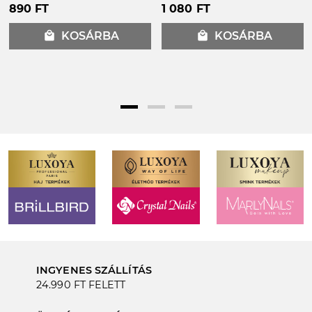
890 FT
1 080 FT
local_mall
KOSÁRBA
local_mall
KOSÁRBA
INGYENES SZÁLLÍTÁS
24.990 FT FELETT