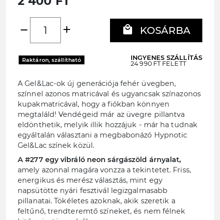
2 400 FT
add
local_mall
remove
KOSÁRBA
INGYENES SZÁLLÍTÁS
Raktáron, szállítható
24 990 FT FELETT
A Gel&Lac-ok új generációja fehér üvegben,
színnel azonos matricával és ugyancsak színazonos
kupakmatricával, hogy a fiókban könnyen
megtaláld! Vendégeid már az üvegre pillantva
eldönthetik, melyik illik hozzájuk - már ha tudnak
egyáltalán választani a megbabonázó Hypnotic
Gel&Lac színek közül.
A #277 egy vibráló neon sárgászöld árnyalat,
amely azonnal magára vonzza a tekintetet. Friss,
energikus és merész választás, mint egy
napsütötte nyári fesztivál legizgalmasabb
pillanatai. Tökéletes azoknak, akik szeretik a
feltűnő, trendteremtő színeket, és nem félnek