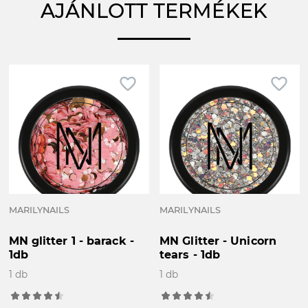
AJÁNLOTT TERMÉKEK
favorite_border
favorite_border
MARILYNAILS
MARILYNAILS
MN glitter 1 - barack -
MN Glitter - Unicorn
1db
tears - 1db
1 db
1 db