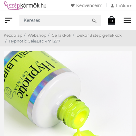
favorite
Kedvenceim
person
Fiókom
sort
menu
local_mall
search
0
Keresés
Webshop
Kosár
Kezdőlap
Webshop
Géllakkok
Dekor 3 step géllakkok
Hypnotic Gel&Lac 4ml 277