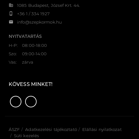
corporate_fare
1085 Budapest, József Krt. 44.
phone_iphone
+36 1 / 334 1927
email
info@szepkormok.hu
NYITVATARTÁS
H-P:
08:00-18:00
Szo:
09:00-14:00
Vas:
zárva
KÖVESS MINKET!
ÁSZF
Adatkezelési tájékoztató
Elállási nyilatkozat
Süti kezelés