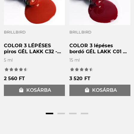
kérdéseid vannak vagy fejleszteni szeretnéd
tudásod,
gyere és vegyél részt valamelyik
műkörmös képzés
ünkön.
A különböző monitorbeállítások miatt a képen
látott és a valós szín eltérhet egymástól!
BRILLBIRD
BRILLBIRD
COLOR 3 LÉPÉSES
COLOR 3 lépéses
piros GÉL LAKK C32 -
bordó GÉL LAKK C01 -
5ML
15ML
5 ml
15 ml
2 560 FT
3 520 FT
local_mall
KOSÁRBA
local_mall
KOSÁRBA