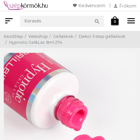
favorite
Kedvenceim
person
Fiókom
sort
menu
local_mall
search
0
Keresés
Webshop
Kosár
Kezdőlap
Webshop
Géllakkok
Dekor 3 step géllakkok
Hypnotic Gel&Lac 8ml 274