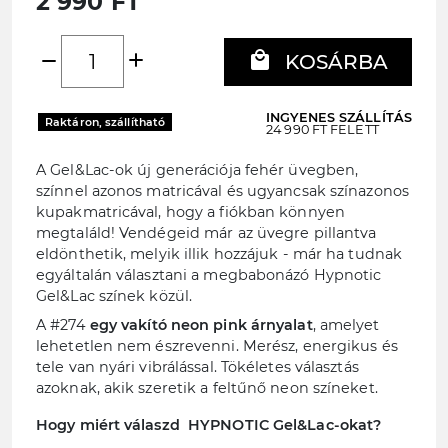
2 990 FT
add
local_mall
remove
KOSÁRBA
INGYENES SZÁLLÍTÁS
Raktáron, szállítható
24 990 FT FELETT
A Gel&Lac-ok új generációja fehér üvegben,
színnel azonos matricával és ugyancsak színazonos
kupakmatricával, hogy a fiókban könnyen
megtaláld! Vendégeid már az üvegre pillantva
eldönthetik, melyik illik hozzájuk - már ha tudnak
egyáltalán választani a megbabonázó Hypnotic
Gel&Lac színek közül.
A #274
egy vakító neon pink árnyalat
, amelyet
lehetetlen nem észrevenni. Merész, energikus és
tele van nyári vibrálással. Tökéletes választás
azoknak, akik szeretik a feltűnő neon színeket.
Hogy miért válaszd HYPNOTIC Gel&Lac-okat?