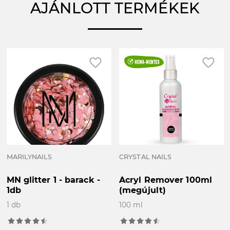
AJÁNLOTT TERMÉKEK
favorite_border
favorite_border
MARILYNAILS
CRYSTAL NAILS
MN glitter 1 - barack -
Acryl Remover 100ml
1db
(megújult)
1 db
100 ml