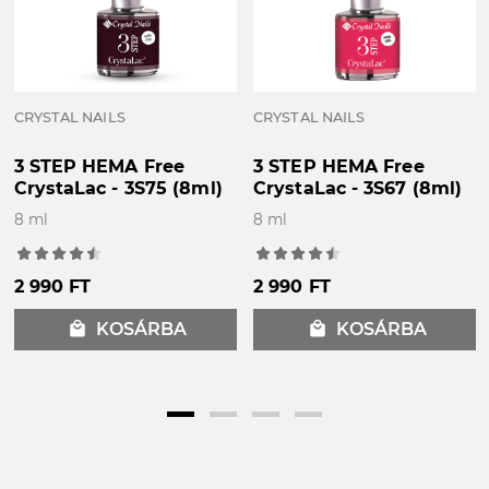
A különböző monitorbeállítások miatt a képen
látott és a valós szín eltérhet egymástól!
CRYSTAL NAILS
CRYSTAL NAILS
3 STEP HEMA Free
3 STEP HEMA Free
CrystaLac - 3S75 (8ml)
CrystaLac - 3S67 (8ml)
8 ml
8 ml
2 990 FT
2 990 FT
local_mall
KOSÁRBA
local_mall
KOSÁRBA