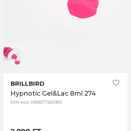
favorite_border
BRILLBIRD
Hypnotic Gel&Lac 8ml 274
EAN kód: 5999077683993