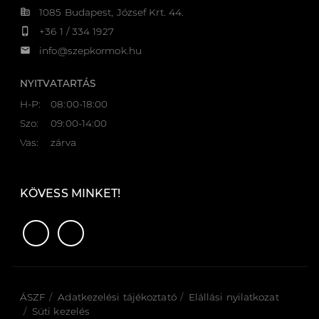
corporate_fare
1085 Budapest, József Krt. 44.
phone_iphone
+36 1 / 334 1927
email
info@szepkormok.hu
NYITVATARTÁS
H-P:
08:00-18:00
Szo:
09:00-14:00
Vas:
zárva
KÖVESS MINKET!
ÁSZF
Adatkezelési tájékoztató
Elállási nyilatkozat
Süti kezelés