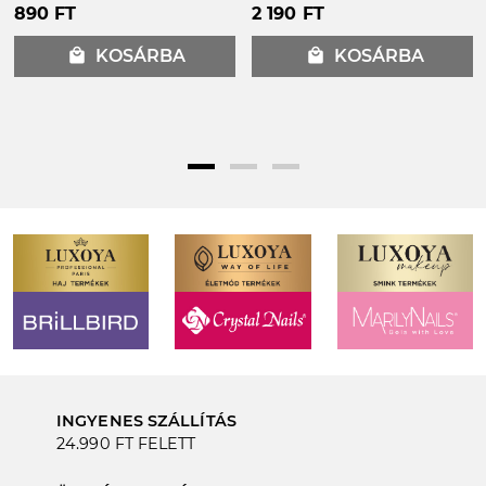
890 FT
2 190 FT
local_mall
KOSÁRBA
local_mall
KOSÁRBA
INGYENES SZÁLLÍTÁS
24.990 FT FELETT