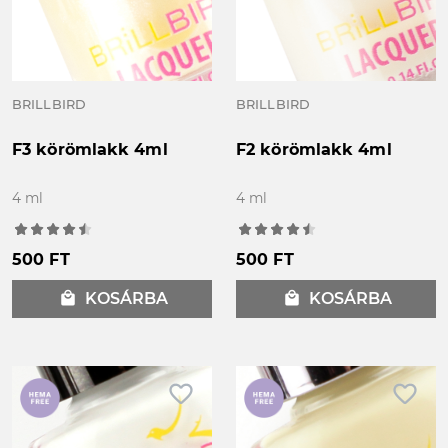
BRILLBIRD
BRILLBIRD
F3 körömlakk 4ml
F2 körömlakk 4ml
4 ml
4 ml
500 FT
500 FT
local_mall
KOSÁRBA
local_mall
KOSÁRBA
favorite_border
favorite_border