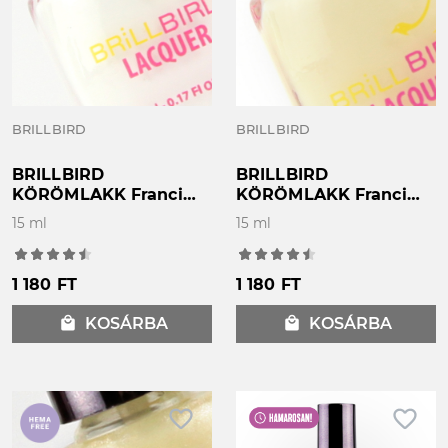
BRILLBIRD
BRILLBIRD
BRILLBIRD
BRILLBIRD
KÖRÖMLAKK Francia
KÖRÖMLAKK Francia
szín "F1' 15ml
szín "F2' 15ml
15 ml
15 ml
1 180 FT
1 180 FT
local_mall
KOSÁRBA
local_mall
KOSÁRBA
favorite_border
favorite_border