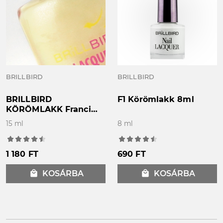
BRILLBIRD
BRILLBIRD
BRILLBIRD
F1 Körömlakk 8ml
KÖRÖMLAKK Francia
szín "F3" 15ml
15 ml
8 ml
1 180 FT
690 FT
local_mall
KOSÁRBA
local_mall
KOSÁRBA