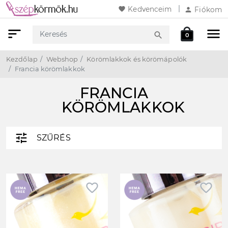
favorite
Kedvenceim
person
Fiókom
sort
menu
local_mall
search
0
Keresés
Webshop
Kosár
Kezdőlap
Webshop
Körömlakkok és körömápolók
Francia körömlakkok
FRANCIA
KÖRÖMLAKKOK
tune
SZŰRÉS
favorite_border
favorite_border