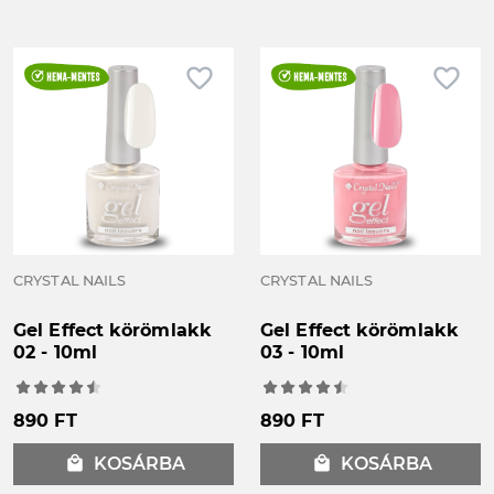
favorite_border
favorite_border
CRYSTAL NAILS
CRYSTAL NAILS
Gel Effect körömlakk
Gel Effect körömlakk
02 - 10ml
03 - 10ml
890 FT
890 FT
local_mall
KOSÁRBA
local_mall
KOSÁRBA