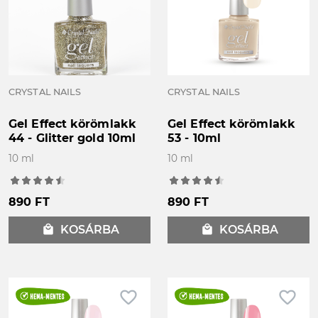
CRYSTAL NAILS
CRYSTAL NAILS
Gel Effect körömlakk
Gel Effect körömlakk
44 - Glitter gold 10ml
53 - 10ml
10 ml
10 ml
890 FT
890 FT
local_mall
KOSÁRBA
local_mall
KOSÁRBA
favorite_border
favorite_border