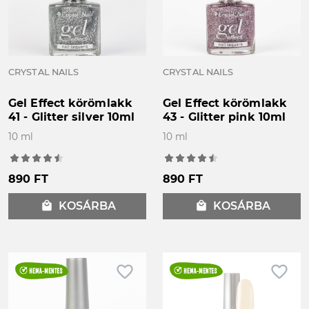
CRYSTAL NAILS
CRYSTAL NAILS
Gel Effect körömlakk
Gel Effect körömlakk
41 - Glitter silver 10ml
43 - Glitter pink 10ml
10 ml
10 ml
890 FT
890 FT
local_mall
KOSÁRBA
local_mall
KOSÁRBA
favorite_border
favorite_border