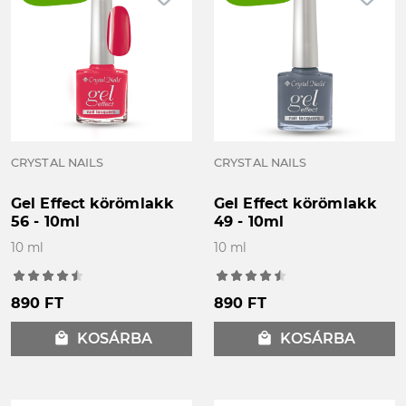
CRYSTAL NAILS
CRYSTAL NAILS
Gel Effect körömlakk
Gel Effect körömlakk
56 - 10ml
49 - 10ml
10 ml
10 ml
890 FT
890 FT
local_mall
KOSÁRBA
local_mall
KOSÁRBA