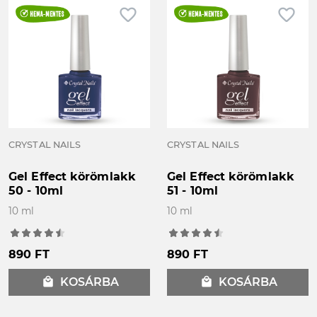
favorite_border
favorite_border
CRYSTAL NAILS
CRYSTAL NAILS
Gel Effect körömlakk
Gel Effect körömlakk
50 - 10ml
51 - 10ml
10 ml
10 ml
890 FT
890 FT
local_mall
KOSÁRBA
local_mall
KOSÁRBA