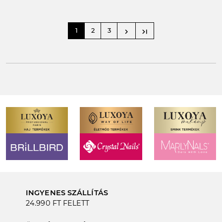
1
2
3
navigate_next
last_page
INGYENES SZÁLLÍTÁS
24.990 FT FELETT