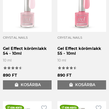
CRYSTAL NAILS
CRYSTAL NAILS
Gel Effect körömlakk
Gel Effect körömlakk
54 - 10ml
55 - 10ml
10 ml
10 ml
890 FT
890 FT
local_mall
KOSÁRBA
local_mall
KOSÁRBA
favorite_border
favorite_border