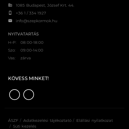
corporate_fare
1085 Budapest, József Krt. 44.
phone_iphone
+36 1 / 334 1927
email
info@szepkormok.hu
NYITVATARTÁS
H-P:
08:00-18:00
Szo:
09:00-14:00
Vas:
zárva
KÖVESS MINKET!
ÁSZF
Adatkezelési tájékoztató
Elállási nyilatkozat
Süti kezelés