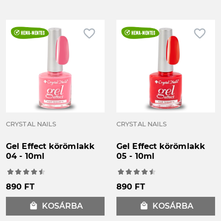
favorite_border
favorite_border
CRYSTAL NAILS
CRYSTAL NAILS
Gel Effect körömlakk
Gel Effect körömlakk
04 - 10ml
05 - 10ml
890 FT
890 FT
local_mall
KOSÁRBA
local_mall
KOSÁRBA