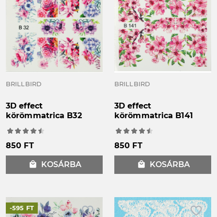
BRILLBIRD
BRILLBIRD
3D effect
3D effect
körömmatrica B32
körömmatrica B141
850 FT
850 FT
local_mall
KOSÁRBA
local_mall
KOSÁRBA
favorite_border
favorite_border
-595 FT