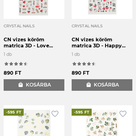
CRYSTAL NAILS
CRYSTAL NAILS
CN vizes köröm
CN vizes köröm
matrica 3D - Love
matrica 3D - Happy
message
hearts
1 db
1 db
890 FT
890 FT
local_mall
KOSÁRBA
local_mall
KOSÁRBA
favorite_border
favorite_border
-595 FT
-595 FT