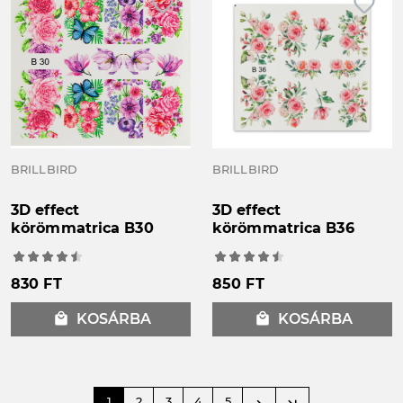
favorite_border
favorite_border
BRILLBIRD
BRILLBIRD
3D effect
3D effect
körömmatrica B30
körömmatrica B36
830 FT
850 FT
local_mall
KOSÁRBA
local_mall
KOSÁRBA
1
2
3
4
5