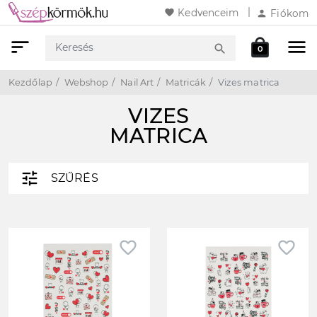
favorite
Kedvenceim
person
Fiókom
sort
menu
local_mall
search
0
Keresés
Webshop
Kosár
Kezdőlap
Webshop
Nail Art
Matricák
Vizes matrica
VIZES
MATRICA
tune
SZŰRÉS
favorite_border
favorite_border