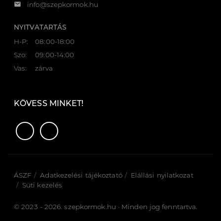
email
info@szepkormok.hu
NYITVATARTÁS
H-P:
08:00-18:00
Szo:
09:00-14:00
Vas:
zárva
KÖVESS MINKET!
ÁSZF
Adatkezelési tájékoztató
Elállási nyilatkozat
Süti kezelés
© 2023 - 2026. szepkormok.hu · Minden jog fenntartva.