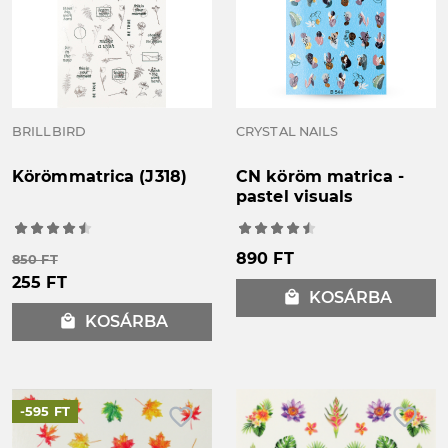
BRILLBIRD
CRYSTAL NAILS
Körömmatrica (J318)
CN köröm matrica -
pastel visuals
890 FT
850 FT
255 FT
local_mall
KOSÁRBA
local_mall
KOSÁRBA
favorite_border
favorite_border
-595 FT