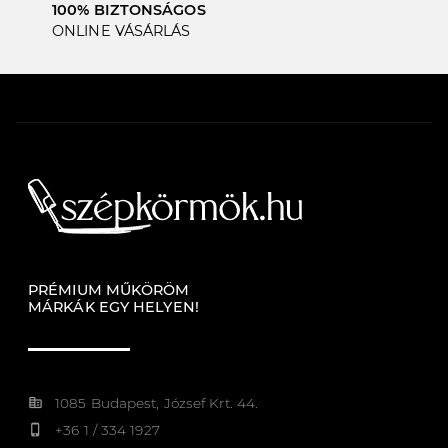
100% BIZTONSÁGOS
ONLINE VÁSÁRLÁS
PRÉMIUM MŰKÖRÖM
MÁRKÁK EGY HELYEN!
corporate_fare
1085 Budapest, József Krt. 44.
phone_iphone
+36 1 / 334 1927