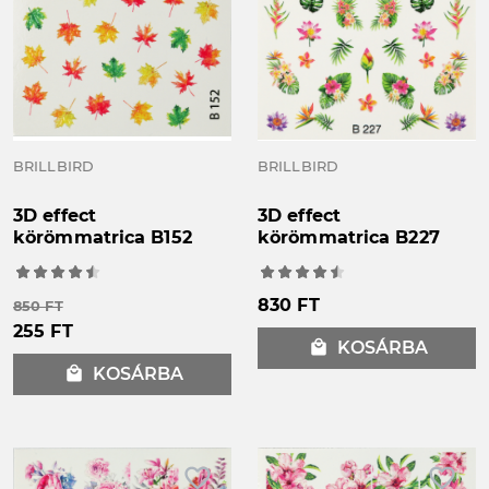
BRILLBIRD
BRILLBIRD
3D effect
3D effect
körömmatrica B152
körömmatrica B227
830 FT
850 FT
255 FT
local_mall
KOSÁRBA
local_mall
KOSÁRBA
favorite_border
favorite_border