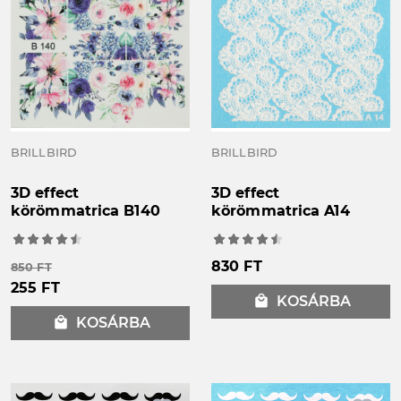
BRILLBIRD
BRILLBIRD
3D effect
3D effect
körömmatrica B140
körömmatrica A14
830 FT
850 FT
255 FT
local_mall
KOSÁRBA
local_mall
KOSÁRBA