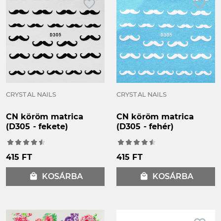
favorite_border
favorite_border
CRYSTAL NAILS
CRYSTAL NAILS
CN köröm matrica
CN köröm matrica
(D305 - fekete)
(D305 - fehér)
415 FT
415 FT
local_mall
KOSÁRBA
local_mall
KOSÁRBA