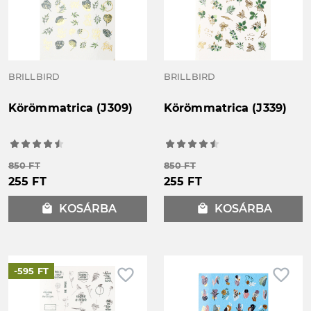
BRILLBIRD
BRILLBIRD
Körömmatrica (J309)
Körömmatrica (J339)
850 FT
850 FT
255 FT
255 FT
local_mall
KOSÁRBA
local_mall
KOSÁRBA
favorite_border
favorite_border
-595 FT