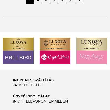
navigate_next
last_page
INGYENES SZÁLLÍTÁS
24.990 FT FELETT
ÜGYFÉLSZOLGÁLAT
8-17H TELEFONON, EMAILBEN