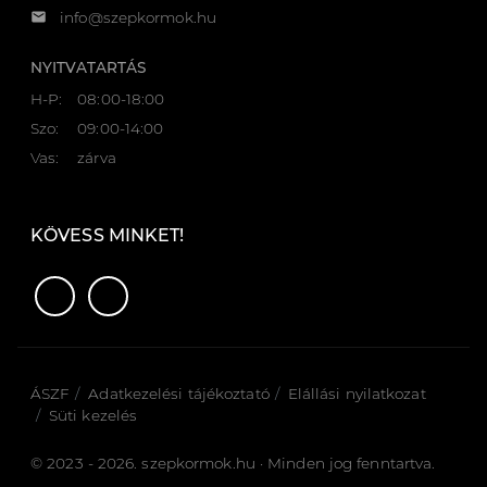
email
info@szepkormok.hu
NYITVATARTÁS
H-P:
08:00-18:00
Szo:
09:00-14:00
Vas:
zárva
KÖVESS MINKET!
ÁSZF
Adatkezelési tájékoztató
Elállási nyilatkozat
Süti kezelés
© 2023 - 2026. szepkormok.hu · Minden jog fenntartva.