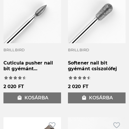
BRILLBIRD
BRILLBIRD
Cuticula pusher nail
Softener nail bit
bit gyémánt
gyémánt csiszolófej
csiszolófej
2 020 FT
2 020 FT
local_mall
KOSÁRBA
local_mall
KOSÁRBA
favorite_border
favorite_border