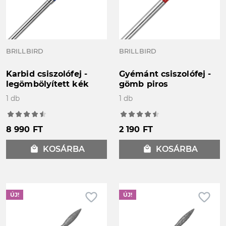
BRILLBIRD
BRILLBIRD
Karbid csiszolófej -
Gyémánt csiszolófej -
legömbölyített kék
gömb piros
1 db
1 db
8 990 FT
2 190 FT
local_mall
KOSÁRBA
local_mall
KOSÁRBA
favorite_border
favorite_border
ÚJ!
ÚJ!