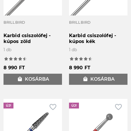
BRILLBIRD
BRILLBIRD
Karbid csiszolófej -
Karbid csiszolófej -
kúpos zöld
kúpos kék
1 db
1 db
8 990 FT
8 990 FT
local_mall
KOSÁRBA
local_mall
KOSÁRBA
favorite_border
favorite_border
ÚJ!
ÚJ!