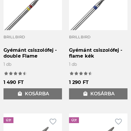
BRILLBIRD
BRILLBIRD
Gyémánt csiszolófej -
Gyémánt csiszolófej -
double Flame
flame kék
1 db
1 db
1 490 FT
1 290 FT
local_mall
KOSÁRBA
local_mall
KOSÁRBA
favorite_border
favorite_border
ÚJ!
ÚJ!