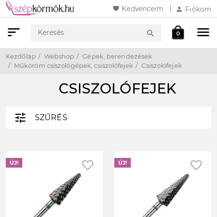
favorite
Kedvenceim
person
Fiókom
sort
menu
local_mall
search
0
Keresés
Webshop
Kosár
Kezdőlap
Webshop
Gépek, berendezések
Műköröm csiszológépek, csiszolófejek
Csiszolófejek
CSISZOLÓFEJEK
tune
SZŰRÉS
favorite_border
favorite_border
ÚJ!
ÚJ!