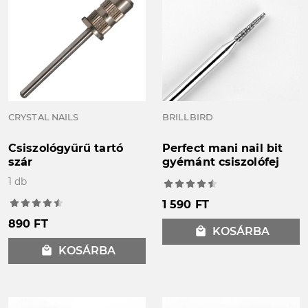
CRYSTAL NAILS
BRILLBIRD
Csiszológyűrű tartó
Perfect mani nail bit
szár
gyémánt csiszolófej
1 db
1 590 FT
890 FT
local_mall
KOSÁRBA
local_mall
KOSÁRBA