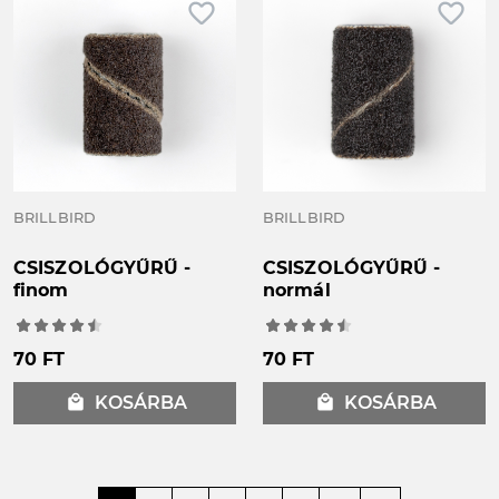
favorite_border
favorite_border
BRILLBIRD
BRILLBIRD
CSISZOLÓGYŰRŰ -
CSISZOLÓGYŰRŰ -
finom
normál
70 FT
70 FT
local_mall
KOSÁRBA
local_mall
KOSÁRBA