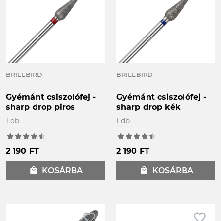
BRILLBIRD
BRILLBIRD
Gyémánt csiszolófej -
Gyémánt csiszolófej -
sharp drop piros
sharp drop kék
1 db
1 db
2 190 FT
2 190 FT
local_mall
KOSÁRBA
local_mall
KOSÁRBA
favorite_border
favorite_border