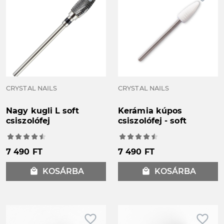
CRYSTAL NAILS
CRYSTAL NAILS
Nagy kugli L soft
Kerámia kúpos
csiszolófej
csiszolófej - soft
7 490 FT
7 490 FT
local_mall
KOSÁRBA
local_mall
KOSÁRBA
favorite_border
favorite_border