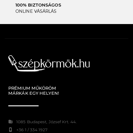
100% BIZTONSÁGOS
ONLINE VÁSÁRLÁS
PRÉMIUM MŰKÖRÖM
MÁRKÁK EGY HELYEN!
corporate_fare
1085 Budapest, József Krt. 44.
phone_iphone
+36 1 / 334 1927