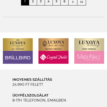
1
2
3
4
5
6
navigate_next
last_page
INGYENES SZÁLLÍTÁS
24.990 FT FELETT
ÜGYFÉLSZOLGÁLAT
8-17H TELEFONON, EMAILBEN