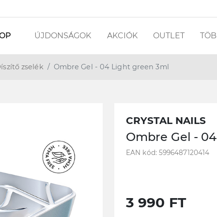
OP
ÚJDONSÁGOK
AKCIÓK
OUTLET
TÖBB
íszítő zselék
Ombre Gel - 04 Light green 3ml
CRYSTAL NAILS
Ombre Gel - 04
EAN kód: 5996487120414
3 990 FT