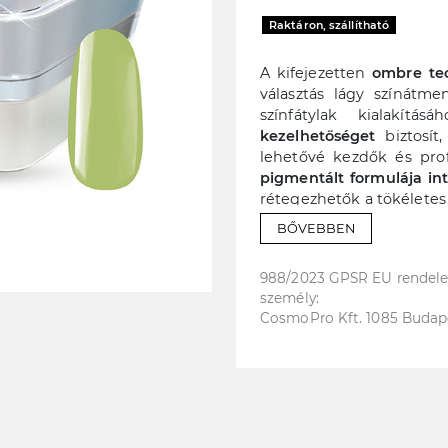
Raktáron, szállítható
A kifejezetten
ombre tec
választás lágy színátm
színfátylak kialakításáh
kezelhetőséget
biztosít
lehetővé kezdők és pro
pigmentált formulája int
rétegezhetők a tökélete
fedél pontos anyagfelvét
BŐVEBBEN
felgyorsítja a munkaf
szivacsra vagy applikáto
988/2023 GPSR EU rendelet
ombre technikákhoz, 
személy:
kialakításához, részletf
CosmoPro Kft. 1085 Budapest
mikro-díszítésekhez. 8 sz
Ajánlott ombre technika
Alkalmazható bármi
erősített géllakk)