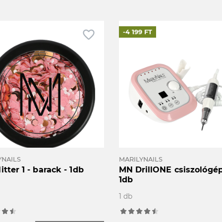
favorite_border
-4 199 FT
YNAILS
MARILYNAILS
itter 1 - barack - 1db
MN DrillONE csiszológép
1db
1 db