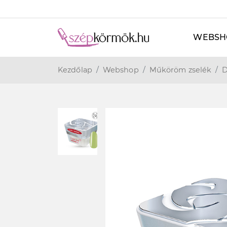
WEBSH
Kezdőlap
Webshop
Műköröm zselék
D