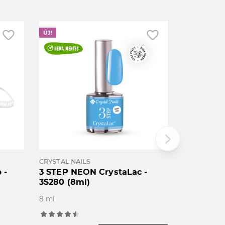
favorite_border
favorite_border
ÚJ!
arrow_forward_ios
CRYSTAL NAILS
 -
3 STEP NEON CrystaLac -
3S280 (8ml)
8 ml