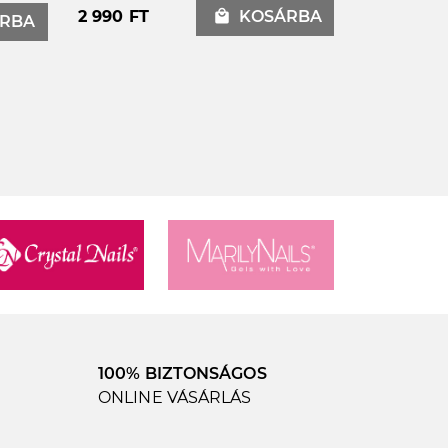
2 990 FT
local_mall
KOSÁRBA
RBA
100% BIZTONSÁGOS
ONLINE VÁSÁRLÁS