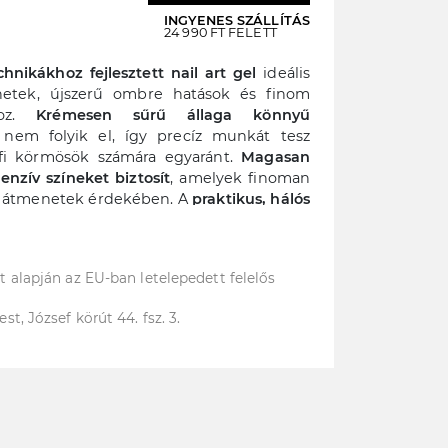
INGYENES SZÁLLÍTÁS
24 990 FT FELETT
hnikákhoz fejlesztett nail art gel
ideális
enetek, újszerű ombre hatások és finom
oz.
Krémesen sűrű állaga könnyű
, nem folyik el, így precíz munkát tesz
fi körmösök számára egyaránt.
Magasan
enzív színeket biztosít
, amelyek finoman
s átmenetek érdekében. A
praktikus, hálós
elt tesz lehetővé,
csökkenti a pazarlást és
olyamatot, az anyag pedig közvetlenül
rra vihető fel.
Sokoldalúan alkalmazható
 alapján az EU-ban letelepedett felelős
finom árnyalások és színátmenetek
estéshez, minták készítéséhez, valamint 3D
, József körút 44. fsz. 3.
ínben elérhető.
lyen mattított felületre (épített vagy
, akár bufferrel, de a még egységesebb