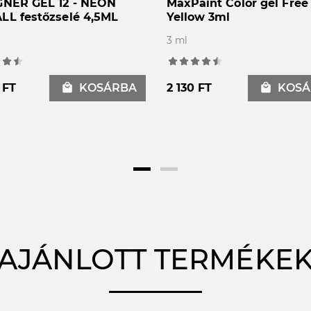
GNER GEL 12 - NEON
MaxPaint Color gel Free 
LL festőzselé 4,5ML
Yellow 3ml
3 ml
 FT
local_mall
KOSÁRBA
2 130 FT
local_mall
KOSÁ
AJÁNLOTT TERMÉKE
A különböző monitorbeállí
eltérhet egymástól!