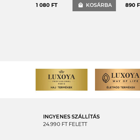
OSÁRBA
1 080 FT
local_mall
KOSÁRBA
890 
INGYENES SZÁLLÍTÁS
24.990 FT FELETT