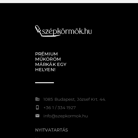
PRÉMIUM
MŰKÖRÖM
MÁRKÁK EGY
HELYEN!
corporate_fare
1085 Budapest, József Krt. 44.
phone_iphone
+36 1 / 334 1927
email
info@szepkormok.hu
NYITVATARTÁS