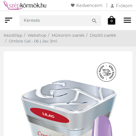
favorite
Kedvenceim
person
Fiókom
sort
menu
local_mall
search
0
Keresés
Webshop
Kosár
Kezdőlap
Webshop
Műköröm zselék
Díszítő zselék
Ombre Gel - 06 Lilac 3ml