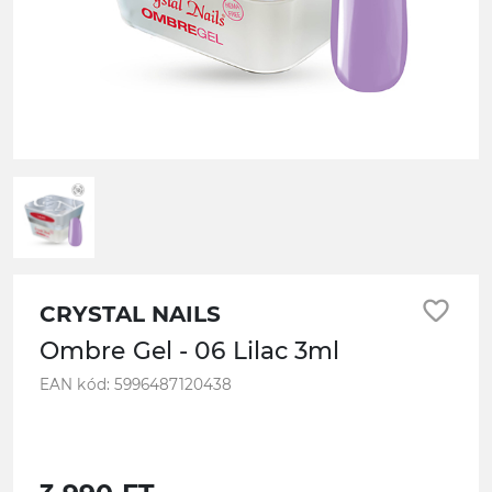
favorite_border
CRYSTAL NAILS
Ombre Gel - 06 Lilac 3ml
EAN kód: 5996487120438