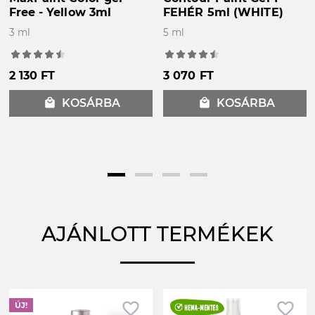
Free - Yellow 3ml
FEHÉR 5ml (WHITE)
3 ml
5 ml
2 130 FT
3 070 FT
local_mall
KOSÁRBA
local_mall
KOSÁRBA
AJÁNLOTT TERMÉKEK
favorite_border
favorite_border
ÚJ!