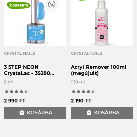
A különböző monitorbeállítások miatt a képen
látott és a valós szín eltérhet egymástól!
CRYSTAL NAILS
CRYSTAL NAILS
3 STEP NEON
Acryl Remover 100ml
CrystaLac - 3S280
(megújult)
(8ml)
8 ml
100 ml
2 990 FT
2 190 FT
local_mall
KOSÁRBA
local_mall
KOSÁRBA