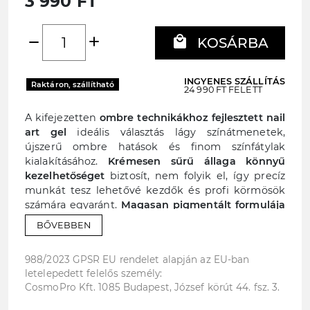
3 990 FT
add
local_mall
remove
KOSÁRBA
INGYENES SZÁLLÍTÁS
Raktáron, szállítható
24 990 FT FELETT
A kifejezetten
ombre technikákhoz fejlesztett nail
art gel
ideális választás lágy színátmenetek,
újszerű ombre hatások és finom színfátylak
kialakításához.
Krémesen sűrű állaga könnyű
kezelhetőséget
biztosít, nem folyik el, így precíz
munkát tesz lehetővé kezdők és profi körmösök
számára egyaránt.
Magasan pigmentált formulája
intenzív színeket biztosít
, amelyek finoman
BŐVEBBEN
rétegezhetők a tökéletes átmenetek érdekében. A
praktikus, hálós fedél pontos anyagfelvételt tesz
988/2023 GPSR EU rendelet alapján az EU-ban
lehetővé,
csökkenti a pazarlást és felgyorsítja a
letelepedett felelős személy:
munkafolyamatot, az anyag pedig közvetlenül
CosmoPro Kft. 1085 Budapest, József körút 44. fsz. 3.
szivacsra vagy applikátorra vihető fel.
Sokoldalúan
alkalmazható
ombre technikákhoz, finom