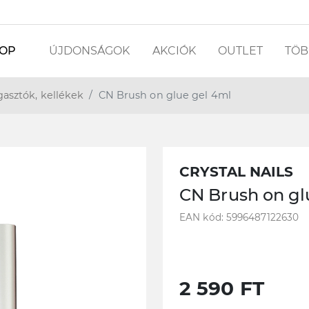
OP
ÚJDONSÁGOK
AKCIÓK
OUTLET
TÖBB
agasztók, kellékek
CN Brush on glue gel 4ml
CRYSTAL NAILS
CN Brush on gl
EAN kód: 5996487122630
2 590 FT