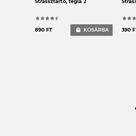
átlátszó
Strassztartó, tégla 2
Stras
OSÁRBA
890 FT
local_mall
KOSÁRBA
390 F