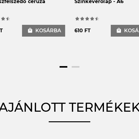
szfelszedő ceruza
Színkeverőlap - A6
T
local_mall
KOSÁRBA
610 FT
local_mall
KOSÁ
AJÁNLOTT TERMÉKE