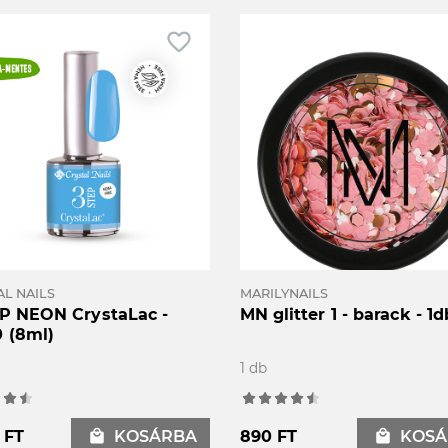
favorite_border
AL NAILS
MARILYNAILS
P NEON CrystaLac -
MN glitter 1 - barack - 1d
 (8ml)
1 db
 FT
local_mall
KOSÁRBA
890 FT
local_mall
KOSÁ