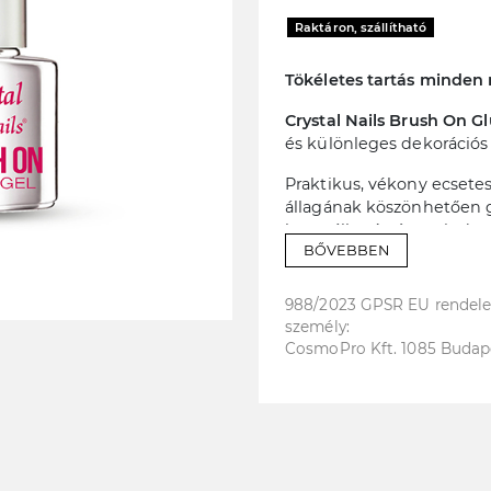
Raktáron, szállítható
Tökéletes tartás minden 
Crystal Nails Brush On Gl
és különleges dekorációs 
Praktikus, vékony ecsete
állagának köszönhetően 
használható – így minden
BŐVEBBEN
• Erős, megbízható tapad
988/2023 GPSR EU rendelet
• Vékony ecset a pontos é
személy:
• Megbízható tartás a min
CosmoPro Kft. 1085 Budapest
• Ideális kristályok, gyö
rögzítéséhez
• UV/LED lámpában köttet
CN tipp: