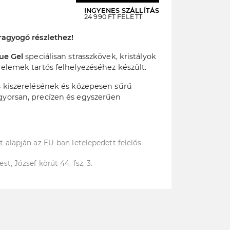
INGYENES SZÁLLÍTÁS
24 990 FT FELETT
ragyogó részlethez!
ue Gel
speciálisan strasszkövek, kristályok
elemek tartós felhelyezéséhez készült.
s kiszerelésének és közepesen sűrű
gyorsan, precízen és egyszerűen
 apró részlet a helyén marad.
ás strasszokhoz és díszítőelemekhez
 alapján az EU-ban letelepedett felelős
s kényelmes felvitelért
dennapi igénybevétel mellett is.
, József körút 44. fsz. 3.
ngyök, körömékszerek és egyéb dekorációk
hető, kötési idő: 60 mp