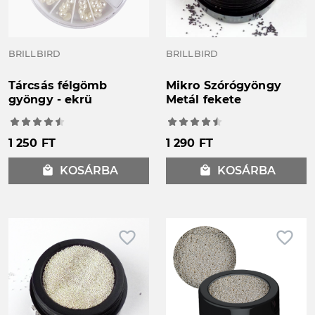
BRILLBIRD
BRILLBIRD
Tárcsás félgömb
Mikro Szórógyöngy
gyöngy - ekrü
Metál fekete
1 250 FT
1 290 FT
local_mall
KOSÁRBA
local_mall
KOSÁRBA
favorite_border
favorite_border