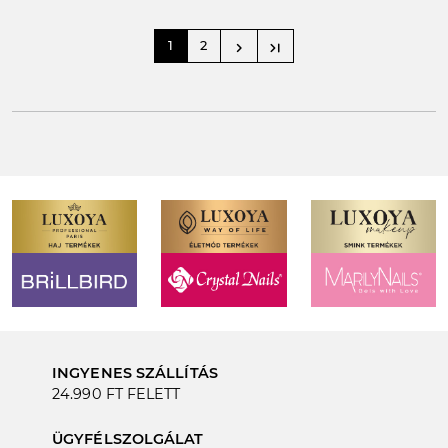
1
2
navigate_next
last_page
INGYENES SZÁLLÍTÁS
24.990 FT FELETT
ÜGYFÉLSZOLGÁLAT