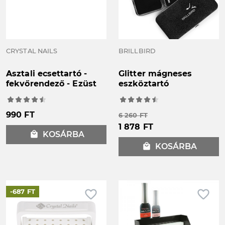
CRYSTAL NAILS
BRILLBIRD
Asztali ecsettartó -
Glitter mágneses
fekvőrendező - Ezüst
eszköztartó
990 FT
6 260 FT
1 878 FT
local_mall
KOSÁRBA
local_mall
KOSÁRBA
favorite_border
favorite_border
-687 FT