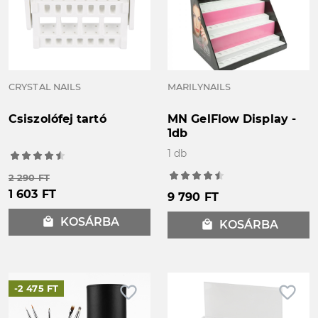
CRYSTAL NAILS
MARILYNAILS
Csiszolófej tartó
MN GelFlow Display -
1db
1 db
2 290 FT
1 603 FT
9 790 FT
local_mall
KOSÁRBA
local_mall
KOSÁRBA
favorite_border
favorite_border
-2 475 FT