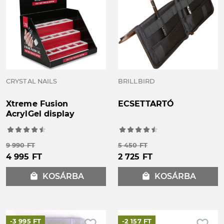
CRYSTAL NAILS
BRILLBIRD
Xtreme Fusion
ECSETTARTÓ
AcrylGel display
9 990 FT
5 450 FT
4 995 FT
2 725 FT
local_mall
KOSÁRBA
local_mall
KOSÁRBA
-3 995 FT
-2 157 FT