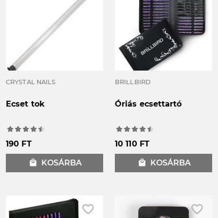
CRYSTAL NAILS
BRILLBIRD
Ecset tok
Óriás ecsettartó
190 FT
10 110 FT
local_mall
KOSÁRBA
local_mall
KOSÁRBA
favorite_border
favorite_border