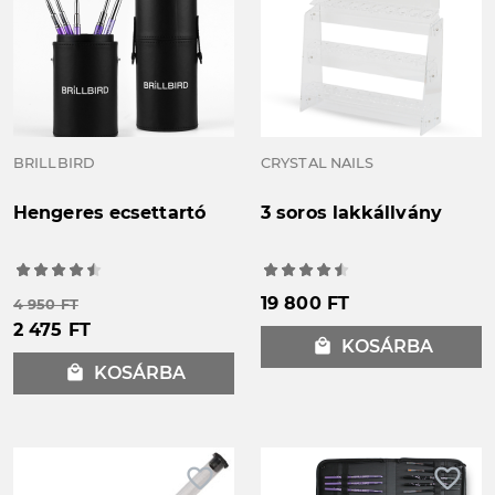
BRILLBIRD
CRYSTAL NAILS
Hengeres ecsettartó
3 soros lakkállvány
19 800 FT
4 950 FT
2 475 FT
local_mall
KOSÁRBA
local_mall
KOSÁRBA
favorite_border
favorite_border