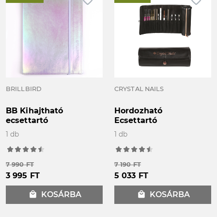
favorite_border
favorite_border
BRILLBIRD
CRYSTAL NAILS
BB Kihajtható
Hordozható
ecsettartó
Ecsettartó
1 db
1 db
7 990 FT
7 190 FT
3 995 FT
5 033 FT
local_mall
KOSÁRBA
local_mall
KOSÁRBA