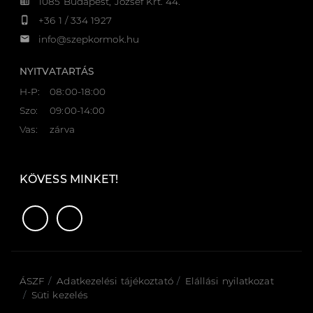
corporate_fare
1085 Budapest, József Krt. 44.
phone_iphone
+36 1 / 334 1927
email
info@szepkormok.hu
NYITVATARTÁS
H-P:
08:00-18:00
Szo:
09:00-14:00
Vas:
zárva
KÖVESS MINKET!
ÁSZF
Adatkezelési tájékoztató
Elállási nyilatkozat
Süti kezelés