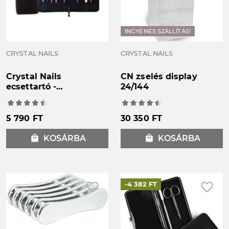
INGYENES SZÁLLÍTÁS!
CRYSTAL NAILS
CRYSTAL NAILS
Crystal Nails
CN zselés display
ecsettartó -
24/144
keményfedeles
5 790 FT
30 350 FT
local_mall
KOSÁRBA
local_mall
KOSÁRBA
favorite_border
favorite_border
-4 382 FT