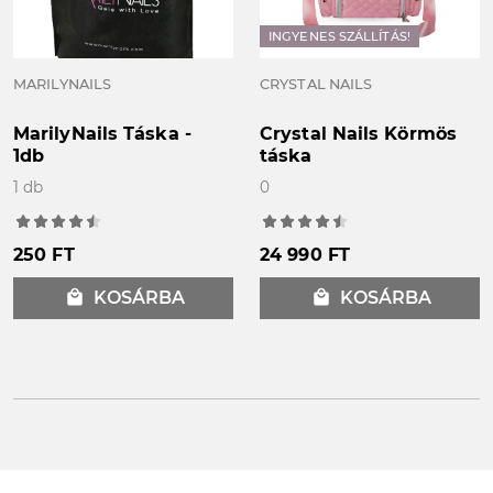
INGYENES SZÁLLÍTÁS!
MARILYNAILS
CRYSTAL NAILS
MarilyNails Táska -
Crystal Nails Körmös
1db
táska
1 db
0
250 FT
24 990 FT
local_mall
KOSÁRBA
local_mall
KOSÁRBA