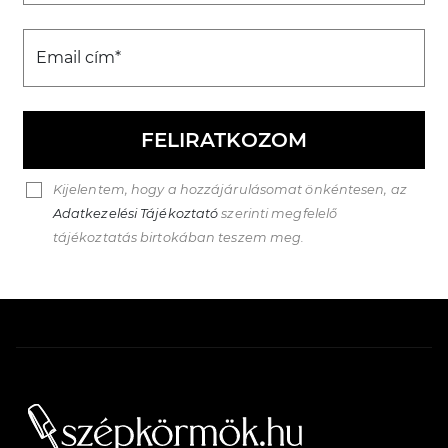
Email cím*
FELIRATKOZOM
Kijelentem, hogy a hozzájárulásomat önkéntesen, az
Adatkezelési Tájékoztató
szerinti megfelelő
tájékoztatás birtokában teszem meg.