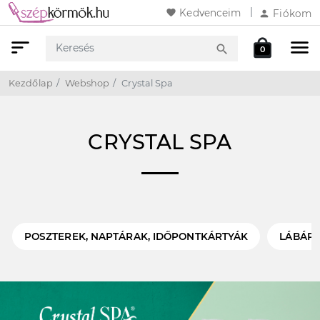
favorite
Kedvenceim
person
Fiókom
sort
menu
local_mall
search
0
Keresés
Webshop
Kosár
Kezdőlap
Webshop
Crystal Spa
CRYSTAL SPA
POSZTEREK, NAPTÁRAK, IDŐPONTKÁRTYÁK
LÁBÁP