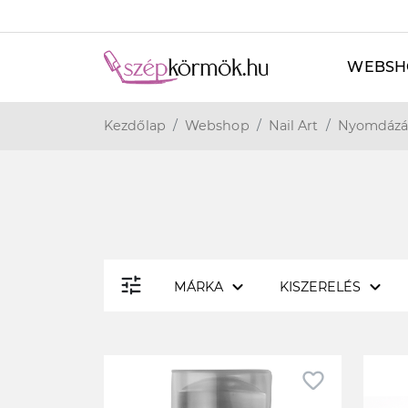
WEBSH
Kezdőlap
Webshop
Nail Art
Nyomdázá
tune
expand_more
expand_more
MÁRKA
KISZERELÉS
favorite_border