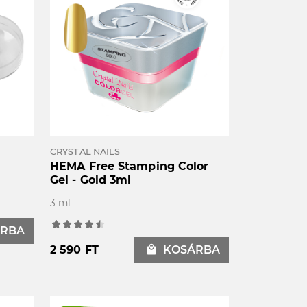
CRYSTAL NAILS
HEMA Free Stamping Color
Gel - Gold 3ml
3 ml
RBA
2 590 FT
local_mall
KOSÁRBA