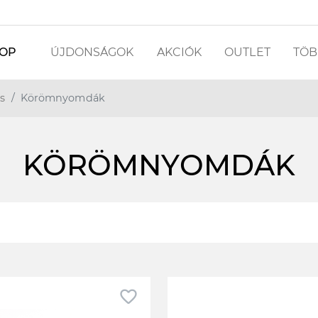
OP
ÚJDONSÁGOK
AKCIÓK
OUTLET
TÖBB
s
Körömnyomdák
KÖRÖMNYOMDÁK
favorite_border