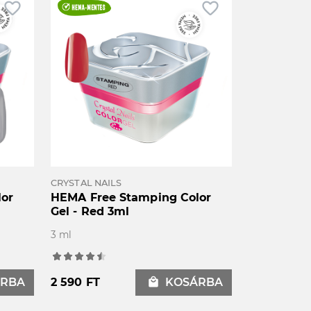
favorite_border
favorite_border
CRYSTAL NAILS
lor
HEMA Free Stamping Color
Gel - Red 3ml
3 ml
RBA
2 590 FT
local_mall
KOSÁRBA