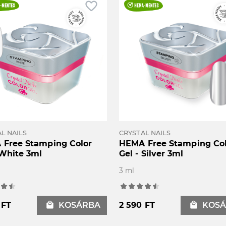
favorite_border
L NAILS
CRYSTAL NAILS
Free Stamping Color
HEMA Free Stamping Co
 White 3ml
Gel - Silver 3ml
3 ml
 FT
local_mall
KOSÁRBA
2 590 FT
local_mall
KOSÁ