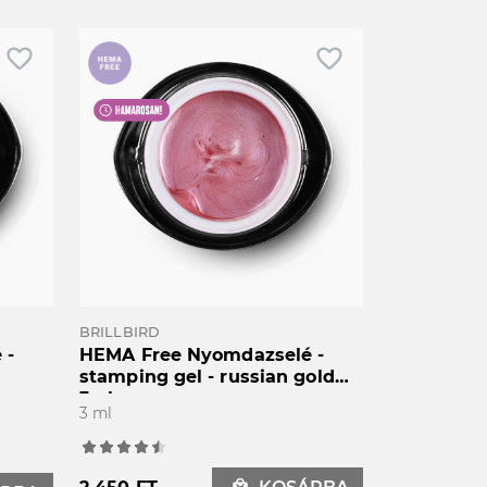
favorite_border
favorite_border
BRILLBIRD
-
HEMA Free Nyomdazselé -
stamping gel - russian gold
3ml
3 ml