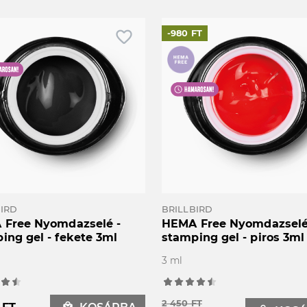
favorite_border
-980 FT
BIRD
BRILLBIRD
Free Nyomdazselé -
HEMA Free Nyomdazselé 
ing gel - fekete 3ml
stamping gel - piros 3ml
3 ml
2 450 FT