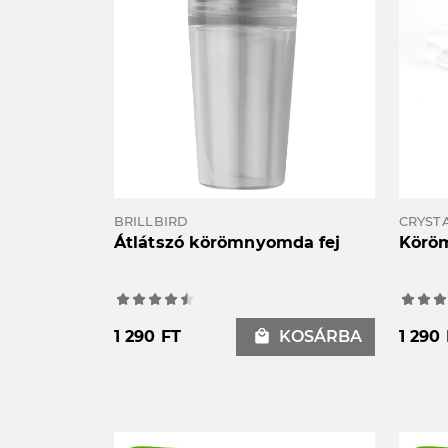
BRILLBIRD
CRYSTA
Átlátszó körömnyomda fej
Körö
1 290 FT
local_mall
KOSÁRBA
1 290