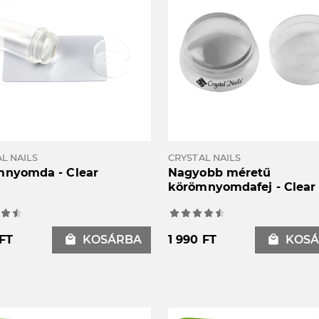
L NAILS
CRYSTAL NAILS
mnyomda - Clear
Nagyobb méretű
körömnyomdafej - Clear
 FT
local_mall
KOSÁRBA
1 990 FT
local_mall
KOSÁ