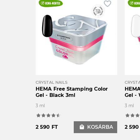
favorite_border
CRYSTAL NAILS
CRYSTA
HEMA Free Stamping Color
HEMA 
Gel - Black 3ml
Gel -
3 ml
3 ml
2 590 FT
local_mall
KOSÁRBA
2 590