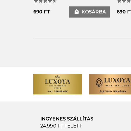
690 FT
local_mall
KOSÁRBA
690 F
INGYENES SZÁLLÍTÁS
24.990 FT FELETT