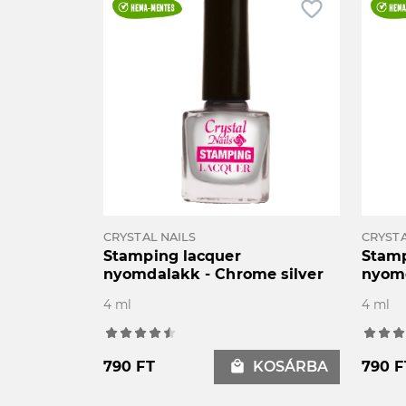
favorite_border
CRYSTAL NAILS
CRYSTA
Stamping lacquer
Stamp
nyomdalakk - Chrome silver
nyomd
4 ml
4 ml
790 FT
local_mall
KOSÁRBA
790 F