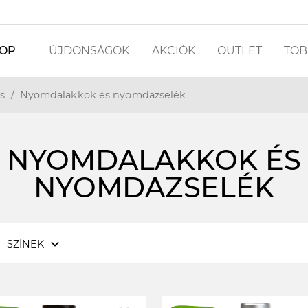
OP
ÚJDONSÁGOK
AKCIÓK
OUTLET
TÖBB
s
Nyomdalakkok és nyomdazselék
NYOMDALAKKOK ÉS
NYOMDAZSELÉK
expand_more
SZÍNEK