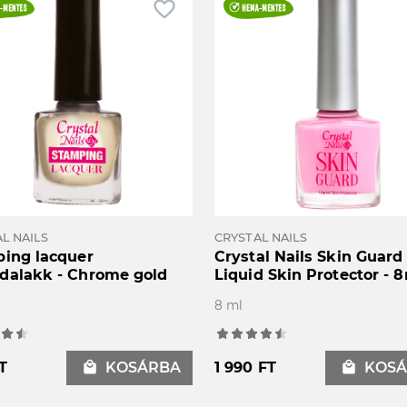
favorite_border
L NAILS
CRYSTAL NAILS
ing lacquer
Crystal Nails Skin Guard
alakk - Chrome gold
Liquid Skin Protector - 
8 ml
T
local_mall
KOSÁRBA
1 990 FT
local_mall
KOSÁ