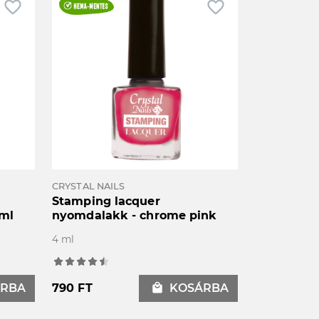
favorite_border
favorite_border
CRYSTAL NAILS
Stamping lacquer
8ml
nyomdalakk - chrome pink
4 ml
RBA
790 FT
local_mall
KOSÁRBA