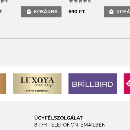
T
local_mall
KOSÁRBA
690 FT
local_mall
KOSÁ
ÜGYFÉLSZOLGÁLAT
8-17H TELEFONON, EMAILBEN