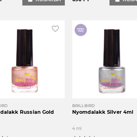
favorite_border
BIRD
BRILLBIRD
alakk Russian Gold
Nyomdalakk Silver 4ml
4 ml