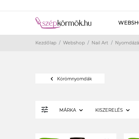
WEBSH
Kezdőlap
Webshop
Nail Art
Nyomdázá
navigate_before
Körömnyomdák
tune
expand_more
expand_more
MÁRKA
KISZERELÉS