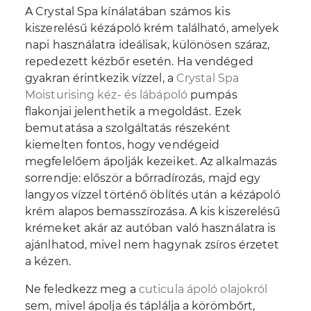
A Crystal Spa kínálatában számos kis
kiszerelésű kézápoló krém található, amelyek
napi használatra ideálisak, különösen száraz,
repedezett kézbőr esetén. Ha vendéged
gyakran érintkezik vízzel, a
Crystal Spa
Moisturising kéz- és lábápoló
pumpás
flakonjai jelenthetik a megoldást. Ezek
bemutatása a szolgáltatás részeként
kiemelten fontos, hogy vendégeid
megfelelőem ápolják kezeiket. Az alkalmazás
sorrendje: először a bőrradírozás, majd egy
langyos vízzel történő öblítés után a kézápoló
krém alapos bemasszírozása. A kis kiszerelésű
krémeket akár az autóban való használatra is
ajánlhatod, mivel nem hagynak zsíros érzetet
a kézen.
Ne feledkezz meg a
cuticula ápoló olajokról
sem, mivel ápolja és táplálja a körömbőrt,