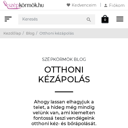
favorite
Kedvenceim
person
Fiókom
sort
menu
local_mall
search
0
Keresés
Webshop
Kosár
Kezdőlap
Blog
Otthoni kézápolás
SZÉPKÖRMÖK BLOG
OTTHONI
KÉZÁPOLÁS
Ahogy lassan elhagyjuk a
telet, a hideg még mindig
velünk van, ami kiemelten
fontossá teszi vendégeink
otthoni kéz- és bőrápolását.