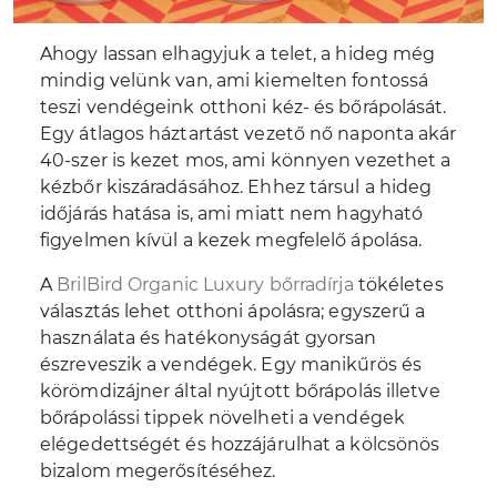
Ahogy lassan elhagyjuk a telet, a hideg még
mindig velünk van, ami kiemelten fontossá
teszi vendégeink otthoni kéz- és bőrápolását.
Egy átlagos háztartást vezető nő naponta akár
40-szer is kezet mos, ami könnyen vezethet a
kézbőr kiszáradásához. Ehhez társul a hideg
időjárás hatása is, ami miatt nem hagyható
figyelmen kívül a kezek megfelelő ápolása.
A
BrilBird Organic Luxury bőrradírja
tökéletes
választás lehet otthoni ápolásra; egyszerű a
használata és hatékonyságát gyorsan
észreveszik a vendégek. Egy manikűrös és
körömdizájner által nyújtott bőrápolás illetve
bőrápolássi tippek növelheti a vendégek
elégedettségét és hozzájárulhat a kölcsönös
bizalom megerősítéséhez.