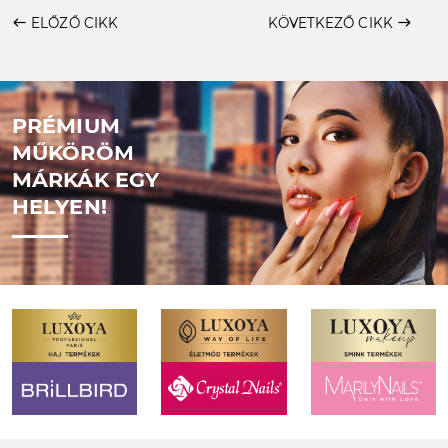
west
ELŐZŐ CIKK
KÖVETKEZŐ CIKK
east
PRÉMIUM
MŰKÖRÖM
MÁRKÁK EGY
HELYEN!