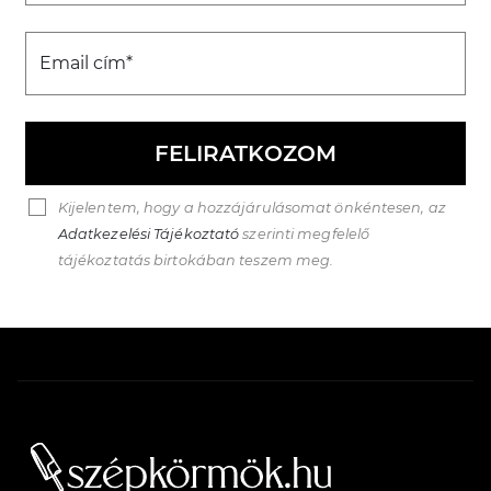
Email cím*
FELIRATKOZOM
Kijelentem, hogy a hozzájárulásomat önkéntesen, az
Adatkezelési Tájékoztató
szerinti megfelelő
tájékoztatás birtokában teszem meg.