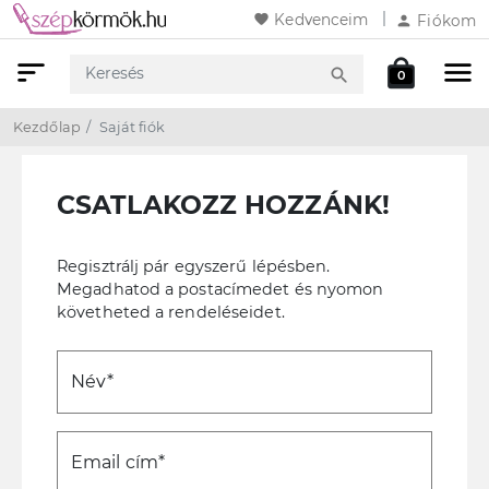
favorite
Kedvenceim
person
Fiókom
sort
menu
local_mall
search
0
Keresés
Webshop
Kosár
Kezdőlap
Saját fiók
CSATLAKOZZ HOZZÁNK!
Regisztrálj pár egyszerű lépésben.
Megadhatod a postacímedet és nyomon
követheted a rendeléseidet.
Név*
Email cím*