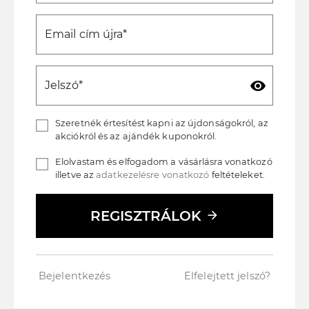
Email cím újra*
visibility
Jelszó*
Szeretnék értesítést kapni az újdonságokról, az
akciókról és az ajándék kuponokról.
Elolvastam és elfogadom a vásárlásra vonatkozó
illetve az
adatkezelésre vonatkozó
feltételeket.
REGISZTRÁLOK
arrow_forward
Bejelentkezés
Elfelejtett jelszó?