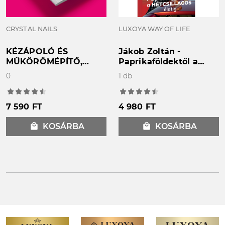
CRYSTAL NAILS
LUXOYA WAY OF LIFE
KÉZÁPOLÓ ÉS
Jákob Zoltán -
MŰKÖRÖMÉPÍTŐ,
Paprikaföldektől a
LÁBÁPOLÓ - Elméleti
Hétcsillagos életig
0
1 db
és gyakorlati -
SZAKMAI KÉZIKÖNYV
7 590 FT
4 980 FT
local_mall
KOSÁRBA
local_mall
KOSÁRBA