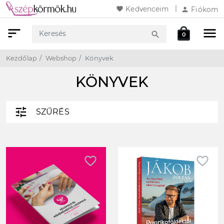
favorite
Kedvenceim
person
Fiókom
sort
menu
local_mall
search
0
Keresés
Webshop
Kosár
Kezdőlap
Webshop
Könyvek
KÖNYVEK
tune
SZŰRÉS
favorite_border
favorite_border