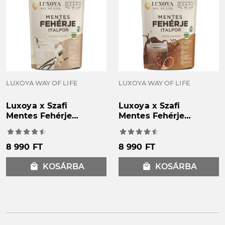
LUXOYA WAY OF LIFE
LUXOYA WAY OF LIFE
Luxoya x Szafi
Luxoya x Szafi
Mentes Fehérje
Mentes Fehérje
italpor - Vanília 360g
italpor - Kakaó 360g
8 990 FT
8 990 FT
local_mall
KOSÁRBA
local_mall
KOSÁRBA