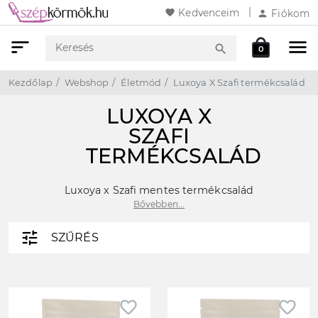
favorite
Kedvenceim
person
Fiókom
sort
menu
local_mall
search
0
Keresés
Webshop
Kosár
Kezdőlap
Webshop
Életmód
Luxoya X Szafi termékcsalád
LUXOYA X
SZAFI
TERMÉKCSALÁD
Luxoya x Szafi mentes termékcsalád
Bővebben...
tune
SZŰRÉS
favorite_border
favorite_border