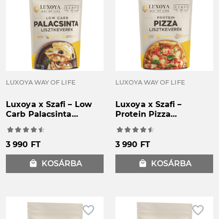
LUXOYA WAY OF LIFE
LUXOYA WAY OF LIFE
Luxoya x Szafi – Low
Luxoya x Szafi –
Carb Palacsinta
Protein Pizza
lisztkeverék
lisztkeverék
3 990 FT
3 990 FT
local_mall
KOSÁRBA
local_mall
KOSÁRBA
favorite_border
favorite_border