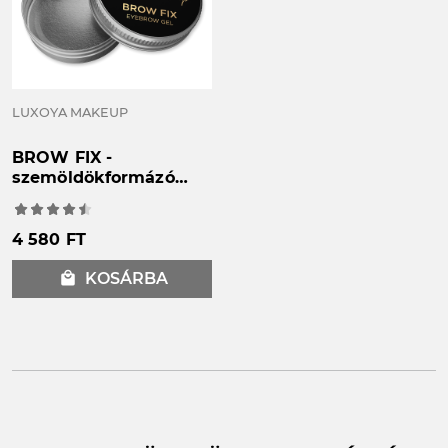
LUXOYA MAKEUP
BROW FIX -
szemöldökformázó
zselé
4 580 FT
local_mall
KOSÁRBA