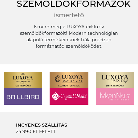
SZEMÖLDÖKFORMÁZÓK
ismertető
Ismerd meg a LUXOYA exkluzív
szemöldökformázóit! Modern technológián
alapuló termékeinknek hála precízen
formázhatód szemöldöködet.
INGYENES SZÁLLÍTÁS
24.990 FT FELETT