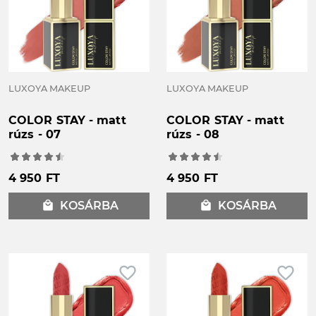
LUXOYA MAKEUP
LUXOYA MAKEUP
COLOR STAY - matt
COLOR STAY - matt
rúzs - 07
rúzs - 08
4 950 FT
4 950 FT
local_mall
KOSÁRBA
local_mall
KOSÁRBA
favorite_border
favorite_border