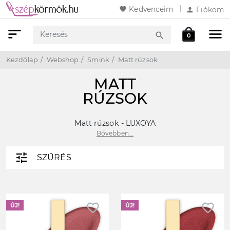
favorite
Kedvenceim
person
Fiókom
sort
menu
local_mall
search
0
Keresés
Webshop
Kosár
Kezdőlap
Webshop
Smink
Matt rúzsok
MATT
RÚZSOK
Matt rúzsok - LUXOYA
Bővebben...
tune
SZŰRÉS
favorite_border
favorite_border
ÚJ!
ÚJ!