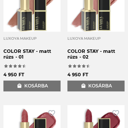
LUXOYA MAKEUP
LUXOYA MAKEUP
COLOR STAY - matt
COLOR STAY - matt
rúzs - 01
rúzs - 02
4 950 FT
4 950 FT
local_mall
KOSÁRBA
local_mall
KOSÁRBA
favorite_border
favorite_border