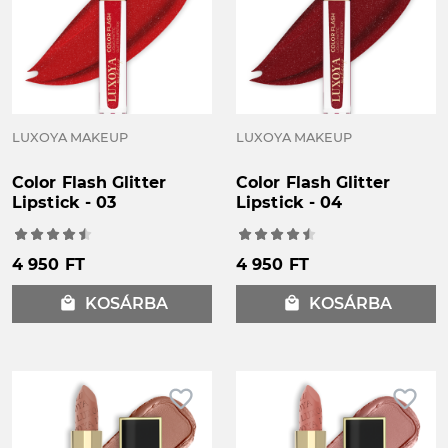
LUXOYA MAKEUP
LUXOYA MAKEUP
Color Flash Glitter
Color Flash Glitter
Lipstick - 03
Lipstick - 04
4 950 FT
4 950 FT
local_mall
KOSÁRBA
local_mall
KOSÁRBA
favorite_border
favorite_border