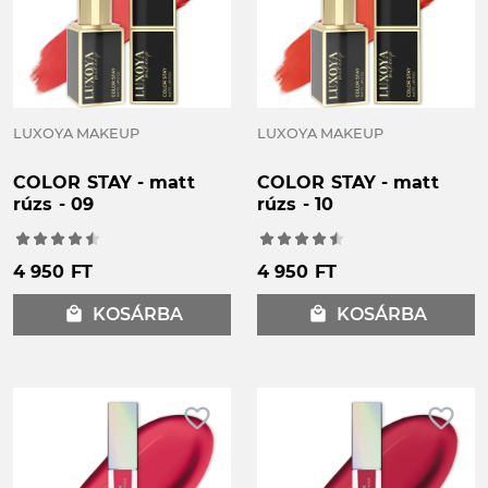
LUXOYA MAKEUP
LUXOYA MAKEUP
COLOR STAY - matt
COLOR STAY - matt
rúzs - 09
rúzs - 10
4 950 FT
4 950 FT
local_mall
KOSÁRBA
local_mall
KOSÁRBA
favorite_border
favorite_border