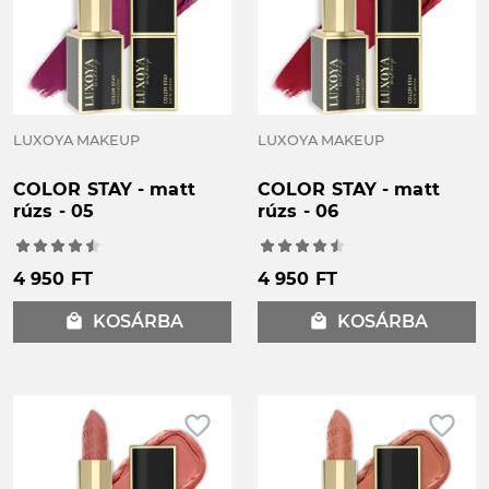
LUXOYA MAKEUP
LUXOYA MAKEUP
COLOR STAY - matt
COLOR STAY - matt
rúzs - 05
rúzs - 06
4 950 FT
4 950 FT
local_mall
KOSÁRBA
local_mall
KOSÁRBA
favorite_border
favorite_border