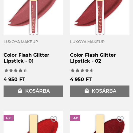
LUXOYA MAKEUP
LUXOYA MAKEUP
Color Flash Glitter
Color Flash Glitter
Lipstick - 01
Lipstick - 02
4 950 FT
4 950 FT
local_mall
KOSÁRBA
local_mall
KOSÁRBA
favorite_border
favorite_border
ÚJ!
ÚJ!