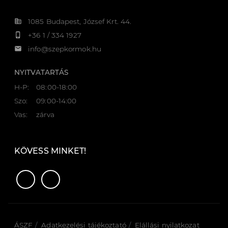
corporate_fare
1085 Budapest, József Krt. 44.
phone_iphone
+36 1 / 334 1927
email
info@szepkormok.hu
NYITVATARTÁS
H-P:
08:00-18:00
Szo:
09:00-14:00
Vas:
zárva
KÖVESS MINKET!
ÁSZF
Adatkezelési tájékoztató
Elállási nyilatkozat