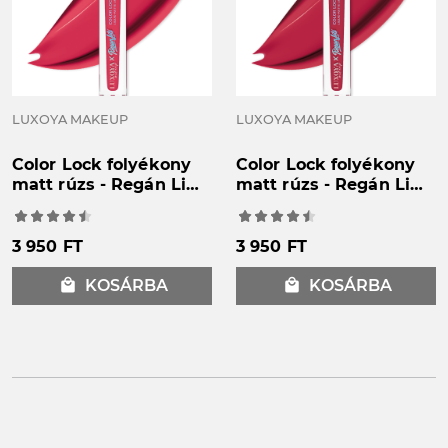
LUXOYA MAKEUP
LUXOYA MAKEUP
Color Lock folyékony
Color Lock folyékony
matt rúzs - Regán Lili
matt rúzs - Regán Lili
#01
#02
3 950 FT
3 950 FT
local_mall
KOSÁRBA
local_mall
KOSÁRBA