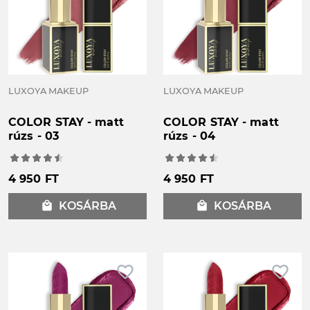
LUXOYA MAKEUP
LUXOYA MAKEUP
COLOR STAY - matt
COLOR STAY - matt
rúzs - 03
rúzs - 04
4 950 FT
4 950 FT
local_mall
KOSÁRBA
local_mall
KOSÁRBA
favorite_border
favorite_border