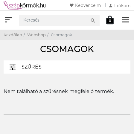
favorite
Kedvenceim
person
Fiókom
sort
menu
local_mall
search
0
Keresés
Webshop
Kosár
Kezdőlap
Webshop
Csomagok
CSOMAGOK
tune
SZŰRÉS
Nem található a szűrésnek megfelelő termék.