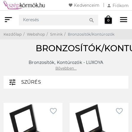
favorite
Kedvenceim
person
Fiókom
sort
menu
local_mall
search
0
Keresés
Webshop
Kosár
Kezdőlap
Webshop
Smink
Bronzosítók/Kontúrozók
BRONZOSÍTÓK/KON
Bronzosítók, Kontúrozók - LUXOYA
Bővebben...
tune
SZŰRÉS
favorite_border
favorite_border