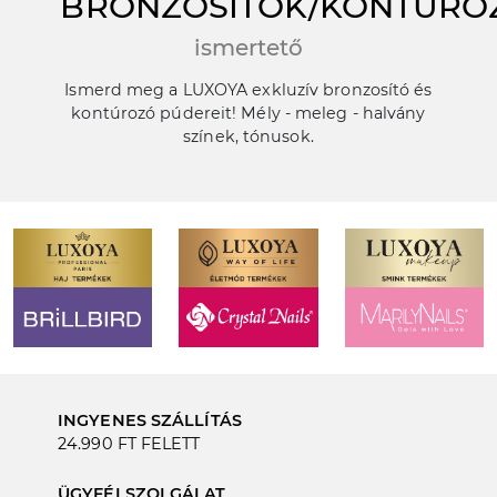
BRONZOSÍTÓK/KONTÚRO
ismertető
Ismerd meg a LUXOYA exkluzív bronzosító és
kontúrozó púdereit! Mély - meleg - halvány
színek, tónusok.
INGYENES SZÁLLÍTÁS
24.990 FT FELETT
ÜGYFÉLSZOLGÁLAT