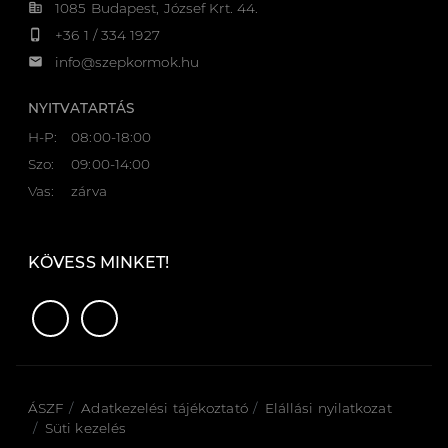
corporate_fare
1085 Budapest, József Krt. 44.
phone_iphone
+36 1 / 334 1927
email
info@szepkormok.hu
NYITVATARTÁS
H-P:
08:00-18:00
Szo:
09:00-14:00
Vas:
zárva
KÖVESS MINKET!
ÁSZF
Adatkezelési tájékoztató
Elállási nyilatkozat
Süti kezelés