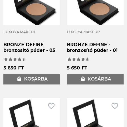
LUXOYA MAKEUP
LUXOYA MAKEUP
BRONZE DEFINE
BRONZE DEFINE -
bronzosító púder - 05
bronzosító púder - 01
5 650 FT
5 650 FT
local_mall
KOSÁRBA
local_mall
KOSÁRBA
favorite_border
favorite_border