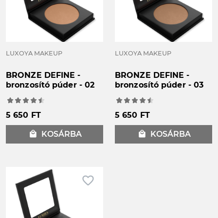
LUXOYA MAKEUP
LUXOYA MAKEUP
BRONZE DEFINE -
BRONZE DEFINE -
bronzosító púder - 02
bronzosító púder - 03
5 650 FT
5 650 FT
local_mall
KOSÁRBA
local_mall
KOSÁRBA
favorite_border