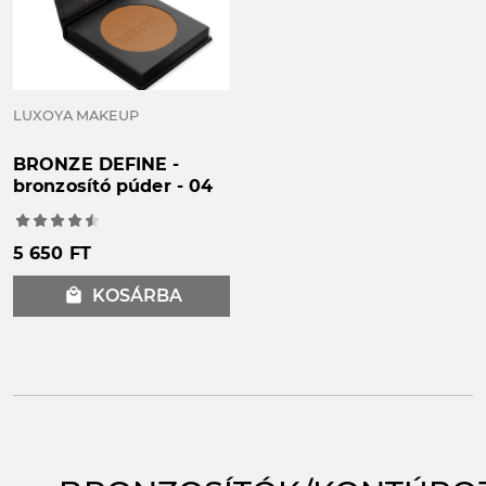
LUXOYA MAKEUP
BRONZE DEFINE -
bronzosító púder - 04
5 650 FT
local_mall
KOSÁRBA