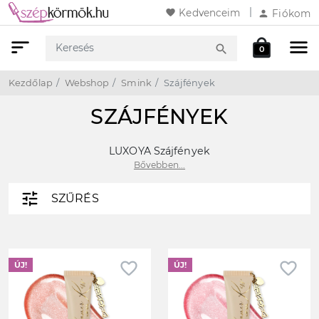
favorite
Kedvenceim
person
Fiókom
sort
menu
local_mall
search
0
Keresés
Webshop
Kosár
Kezdőlap
Webshop
Smink
Szájfények
SZÁJFÉNYEK
LUXOYA Szájfények
Bővebben...
tune
SZŰRÉS
favorite_border
favorite_border
ÚJ!
ÚJ!