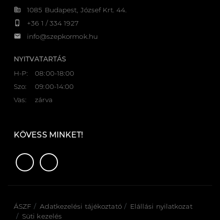
corporate_fare
1085 Budapest, József Krt. 44.
phone_iphone
+36 1 / 334 1927
email
info@szepkormok.hu
NYITVATARTÁS
H-P:
08:00-18:00
Szo:
09:00-14:00
Vas:
zárva
KÖVESS MINKET!
ÁSZF
Adatkezelési tájékoztató
Elállási nyilatkozat
Süti kezelés