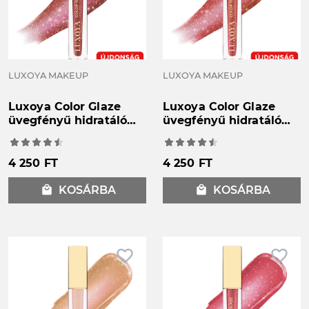
LUXOYA MAKEUP
LUXOYA MAKEUP
Luxoya Color Glaze
Luxoya Color Glaze
üvegfényű hidratáló
üvegfényű hidratáló
szájfény 07
szájfény 08
4 250 FT
4 250 FT
local_mall
KOSÁRBA
local_mall
KOSÁRBA
favorite_border
favorite_border