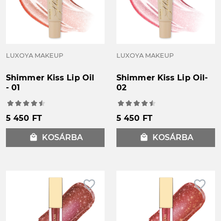
LUXOYA MAKEUP
LUXOYA MAKEUP
Shimmer Kiss Lip Oil
Shimmer Kiss Lip Oil-
- 01
02
5 450 FT
5 450 FT
local_mall
KOSÁRBA
local_mall
KOSÁRBA
favorite_border
favorite_border