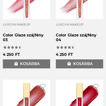
LUXOYA MAKEUP
LUXOYA MAKEUP
Color Glaze szájfény
Color Glaze szájfény
03
04
4 250 FT
4 250 FT
local_mall
KOSÁRBA
local_mall
KOSÁRBA
favorite_border
favorite_border