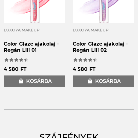
LUXOYA MAKEUP
LUXOYA MAKEUP
Color Glaze ajakolaj -
Color Glaze ajakolaj -
Regán Lili 01
Regán Lili 02
4 580 FT
4 580 FT
local_mall
KOSÁRBA
local_mall
KOSÁRBA
SZÁJFÉNYEK