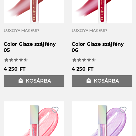
LUXOYA MAKEUP
LUXOYA MAKEUP
Color Glaze szájfény
Color Glaze szájfény
05
06
4 250 FT
4 250 FT
local_mall
KOSÁRBA
local_mall
KOSÁRBA
favorite_border
favorite_border