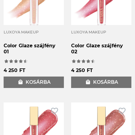
LUXOYA MAKEUP
LUXOYA MAKEUP
Color Glaze szájfény
Color Glaze szájfény
01
02
4 250 FT
4 250 FT
local_mall
KOSÁRBA
local_mall
KOSÁRBA
favorite_border
favorite_border