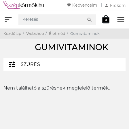
favorite
Kedvenceim
person
Fiókom
sort
menu
local_mall
search
0
Keresés
Webshop
Kosár
Kezdőlap
Webshop
Életmód
Gumivitaminok
GUMIVITAMINOK
tune
SZŰRÉS
Nem található a szűrésnek megfelelő termék.