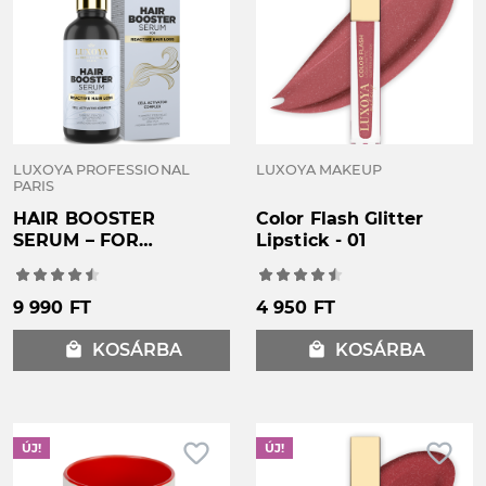
LUXOYA PROFESSIONAL
LUXOYA MAKEUP
PARIS
HAIR BOOSTER
Color Flash Glitter
SERUM – FOR
Lipstick - 01
REACTIVE HAIR LOSS
- REAKTÍV*
HAJHULLÁS
9 990 FT
4 950 FT
CSÖKKENÉST ÉS
HAJNÖVEKEDÉST
local_mall
KOSÁRBA
local_mall
KOSÁRBA
ELŐSEGÍTŐ SZÉRUM -
90ml
favorite_border
favorite_border
ÚJ!
ÚJ!