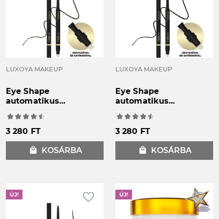
LUXOYA MAKEUP
LUXOYA MAKEUP
Eye Shape
Eye Shape
automatikus
automatikus
szemceruza 01/barna
szemceruza 02/fekete
3 280 FT
3 280 FT
local_mall
KOSÁRBA
local_mall
KOSÁRBA
favorite_border
favorite_border
ÚJ!
ÚJ!