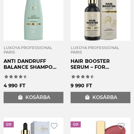
LUXOYA PROFESSIONAL
LUXOYA PROFESSIONAL
PARIS
PARIS
ANTI DANDRUFF
HAIR BOOSTER
BALANCE SHAMPOO
SERUM – FOR
– KORPÁSODÁS
PROGRESSIVE HAIR
ELLENI
LOSS -
FEJBŐRKIEGYENSÚLYOZÓ
PROGRESSZÍV*
4 990 FT
9 990 FT
SAMPON - 400ml
HAJHULLÁS
CSÖKKENÉST ÉS
local_mall
KOSÁRBA
local_mall
KOSÁRBA
HAJNÖVEKEDÉST
ELŐSEGÍTŐ SZÉRUM -
90ml
favorite_border
favorite_border
ÚJ!
ÚJ!