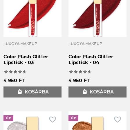
LUXOYA MAKEUP
LUXOYA MAKEUP
Color Flash Glitter
Color Flash Glitter
Lipstick - 03
Lipstick - 04
4 950 FT
4 950 FT
local_mall
KOSÁRBA
local_mall
KOSÁRBA
favorite_border
favorite_border
ÚJ!
ÚJ!