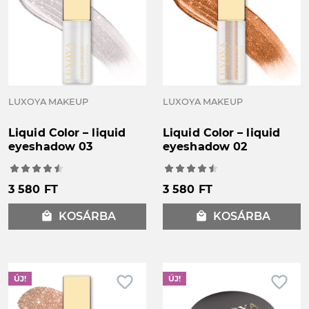
LUXOYA MAKEUP
LUXOYA MAKEUP
Liquid Color – liquid
Liquid Color – liquid
eyeshadow 03
eyeshadow 02
3 580 FT
3 580 FT
local_mall
KOSÁRBA
local_mall
KOSÁRBA
favorite_border
favorite_border
ÚJ!
ÚJ!