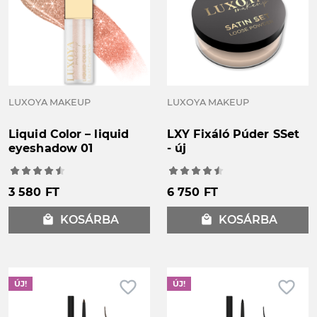
LUXOYA MAKEUP
LUXOYA MAKEUP
Liquid Color – liquid
LXY Fixáló Púder SSet
eyeshadow 01
- új
3 580 FT
6 750 FT
local_mall
KOSÁRBA
local_mall
KOSÁRBA
favorite_border
favorite_border
ÚJ!
ÚJ!