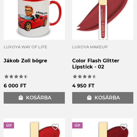
LUXOYA WAY OF LIFE
LUXOYA MAKEUP
Jákob Zoli bögre
Color Flash Glitter
Lipstick - 02
6 000 FT
4 950 FT
local_mall
KOSÁRBA
local_mall
KOSÁRBA
favorite_border
favorite_border
ÚJ!
ÚJ!