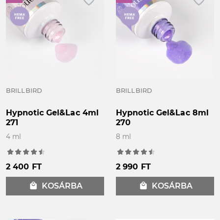
favorite_border
favorite_border
BRILLBIRD
BRILLBIRD
Hypnotic Gel&Lac 4ml
Hypnotic Gel&Lac 8ml
271
270
4 ml
8 ml
2 400 FT
2 990 FT
local_mall
KOSÁRBA
local_mall
KOSÁRBA