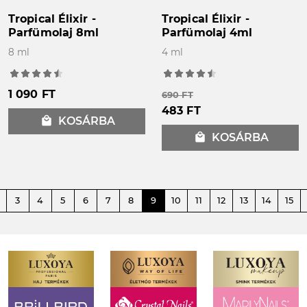
Tropical Élixir -
Tropical Élixir -
Parfümolaj 8ml
Parfümolaj 4ml
8 ml
4 ml
1 090 FT
690 FT
483 FT
local_mall
KOSÁRBA
local_mall
KOSÁRBA
3
4
5
6
7
8
9
10
11
12
13
14
15
e