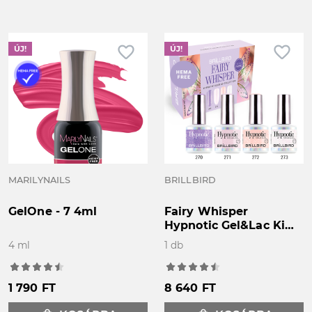
favorite_border
favorite_border
ÚJ!
ÚJ!
MARILYNAILS
BRILLBIRD
GelOne - 7 4ml
Fairy Whisper
Hypnotic Gel&Lac Kit
4x4 ml - LIMITÁLT!
4 ml
1 db
1 790 FT
8 640 FT