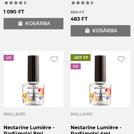
1 090 FT
690 FT
483 FT
local_mall
KOSÁRBA
local_mall
KOSÁRBA
favorite_border
favorite_border
-207 FT
ÚJ!
ÚJ!
BRILLBIRD
BRILLBIRD
Nectarine Lumiére -
Nectarine Lumiére -
Parfümolaj 8ml
Parfümolaj 4ml