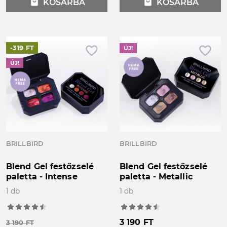
local_mall
KOSÁRBA
local_mall
KOSÁRBA
favorite_border
favorite_border
-319 FT
ÚJ!
ÚJ!
BRILLBIRD
BRILLBIRD
Blend Gel festőzselé
Blend Gel festőzselé
paletta - Intense
paletta - Metallic
1 db
1 db
3 190 FT
3 190 FT