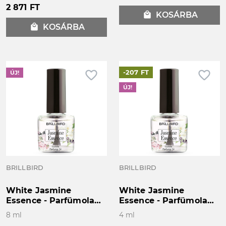
2 871 FT
local_mall
KOSÁRBA
local_mall
KOSÁRBA
favorite_border
favorite_border
-207 FT
ÚJ!
ÚJ!
BRILLBIRD
BRILLBIRD
White Jasmine
White Jasmine
Essence - Parfümolaj
Essence - Parfümolaj
8ml
4ml
8 ml
4 ml