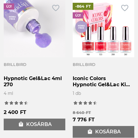
favorite_border
favorite_border
-864 FT
ÚJ!
ÚJ!
BRILLBIRD
BRILLBIRD
Hypnotic Gel&Lac 4ml
Iconic Colors
270
Hypnotic Gel&Lac Kit
4x4 ml - LIMITÁLT!
4 ml
1 db
2 400 FT
8 640 FT
7 776 FT
local_mall
KOSÁRBA
local_mall
KOSÁRBA