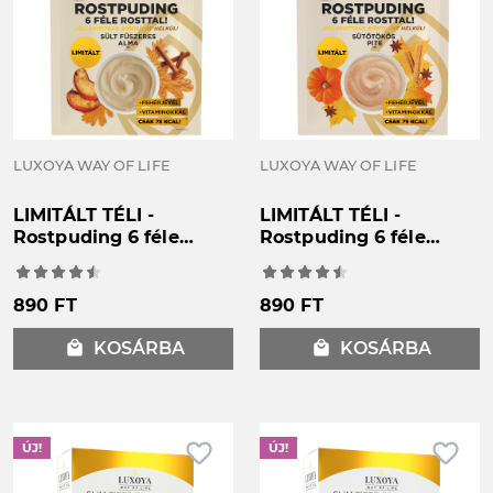
LUXOYA WAY OF LIFE
LUXOYA WAY OF LIFE
LIMITÁLT TÉLI -
LIMITÁLT TÉLI -
Rostpuding 6 féle
Rostpuding 6 féle
rosttal - Sült fahéjas
rosttal - Sütőtökös
alma - 25g
pite - 25g
890 FT
890 FT
local_mall
KOSÁRBA
local_mall
KOSÁRBA
favorite_border
favorite_border
ÚJ!
ÚJ!