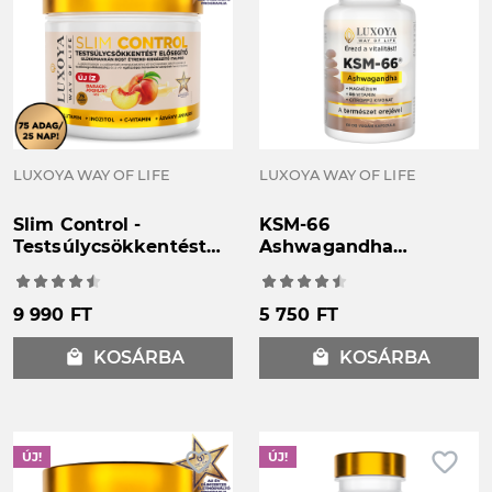
LUXOYA WAY OF LIFE
LUXOYA WAY OF LIFE
Slim Control -
KSM-66
Testsúlycsökkentést
Ashwagandha
elősegítő
növényi kivonatokkal
glükomannán rost
és B6-vitaminnal
italpor – Barack-
dúsított étrend-
9 990 FT
5 750 FT
Joghurt ízű - 300g
kiegészítő kapszula -
60db
local_mall
KOSÁRBA
local_mall
KOSÁRBA
favorite_border
favorite_border
ÚJ!
ÚJ!