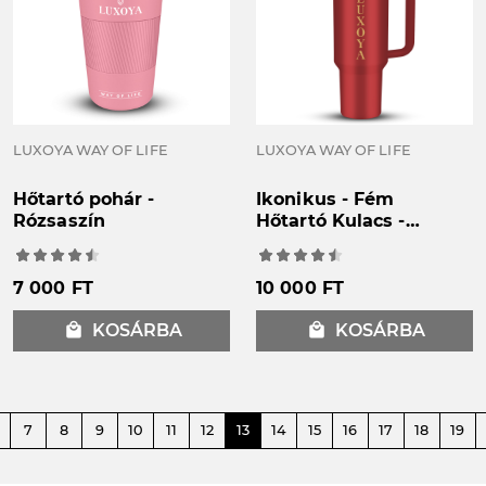
LUXOYA WAY OF LIFE
LUXOYA WAY OF LIFE
Hőtartó pohár -
Ikonikus - Fém
Rózsaszín
Hőtartó Kulacs -
Bordó
7 000 FT
10 000 FT
local_mall
KOSÁRBA
local_mall
KOSÁRBA
7
8
9
10
11
12
13
14
15
16
17
18
19
e