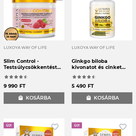
LUXOYA WAY OF LIFE
LUXOYA WAY OF LIFE
Slim Control -
Ginkgo biloba
Testsúlycsökkentést
kivonatot és cinket
elősegítő
tartalmazó étrend-
glükomannán rost
kiegészítő kapszula -
italpor – Vadmálna
60db
9 990 FT
5 490 FT
ízű - 300g
local_mall
KOSÁRBA
local_mall
KOSÁRBA
favorite_border
favorite_border
ÚJ!
ÚJ!