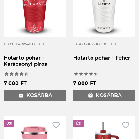
LUXOYA WAY OF LIFE
LUXOYA WAY OF LIFE
Hőtartó pohár -
Hőtartó pohár - Fehér
Karácsonyi piros
7 000 FT
7 000 FT
local_mall
KOSÁRBA
local_mall
KOSÁRBA
favorite_border
favorite_border
ÚJ!
ÚJ!