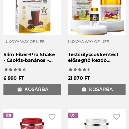
LUXOYA WAY OF LIFE
LUXOYA WAY OF LIFE
Slim Fiber-Pro Shake
Testsúlycsökkentést
- Csokis-banános -
elősegítő kezdő
Testsúlycsökkentést
csomag
elősegítő étrend-
kiegészítő
6 990 FT
21 970 FT
rostkomplex
glükomannánnal és
local_mall
KOSÁRBA
local_mall
KOSÁRBA
édesítőszerekkel -
6x35g
favorite_border
favorite_border
ÚJ!
ÚJ!