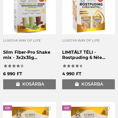
LUXOYA WAY OF LIFE
LUXOYA WAY OF LIFE
Slim Fiber-Pro Shake
LIMITÁLT TÉLI -
mix - 3x2x35g
Rostpuding 6 féle
Testsúlycsökkentést
rosttal -
elősegítő étrend-
kóstolócsomag -
kiegészítő
Sütőtök pite, Sült
6 990 FT
4 990 FT
rostkomplex
fahéjas alma - 6x25g
glükomannánnal és
local_mall
KOSÁRBA
local_mall
KOSÁRBA
édesítőszerekkel
favorite_border
favorite_border
ÚJ!
ÚJ!