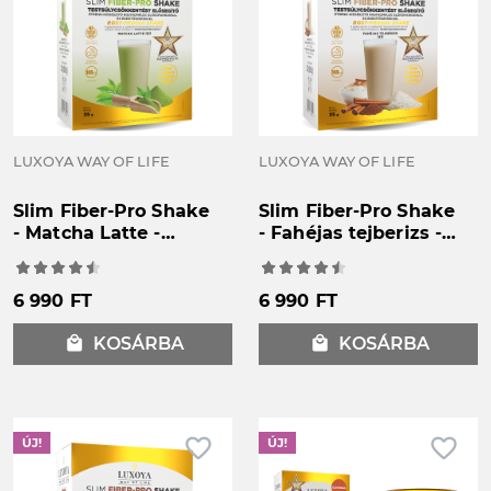
LUXOYA WAY OF LIFE
LUXOYA WAY OF LIFE
Slim Fiber-Pro Shake
Slim Fiber-Pro Shake
- Matcha Latte -
- Fahéjas tejberizs -
Testsúlycsökkentést
Testsúlycsökkentést
elősegítő étrend-
elősegítő étrend-
kiegészítő
kiegészítő
6 990 FT
6 990 FT
rostkomplex
rostkomplex
glükomannánnal és
glükomannánnal és
local_mall
KOSÁRBA
local_mall
KOSÁRBA
édesítőszerekkel -
édesítőszerekkel -
6x35g
6x35g
favorite_border
favorite_border
ÚJ!
ÚJ!